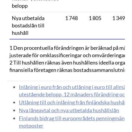
belopp
Nya utbetalda
1 748
1 805
1 349
bostadslån till
hushåll
1 Den procentuella förändringen är beräknad på måna
justerade för omklassificeringar och omvärderingar.
2 Till hushållen räknas även hushållens ideella organisa
finansiella företagen räknas bostadssammanslutninga
Inlåning i euro från och utlåning i euro till allmä
utestående belopp, 12 månaders förändring och 
Utlåning till och inlåning från finländska hushåll i
Nya låneavtal och nya utbetalda hushållslån
Finlands bidrag till euroområdets penningmängder
motposter