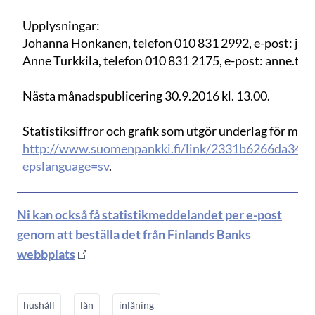
Upplysningar:
Johanna Honkanen, telefon 010 831 2992, e-post: joha
Anne Turkkila, telefon 010 831 2175, e-post: anne.turkk
Nästa månadspublicering 30.9.2016 kl. 13.00.
Statistiksiffror och grafik som utgör underlag för med
http://www.suomenpankki.fi/link/2331b6266da349
epslanguage=sv
.
Ni kan också få statistikmeddelandet per e-post
genom att beställa det från Finlands Banks
webbplats
hushåll
lån
inlåning