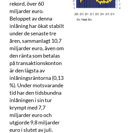
rekord, över 60
miljarder euro.
Beloppet av denna
inlåning har ökat stabilt
under de senaste tre
åren, sammanlagt 10,7
miljarder euro, även om
den ränta som betalas
på transaktionskonton
är den lägsta av
inlåningsräntorna (0,13
%). Under motsvarande
tid har den tidsbundna
inlåningen i sin tur
krympt med 7,7
miljarder euro och
utgjorde 9,8 miljarder
euro i slutet av juli.