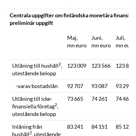
Centrala uppgifter om finländska monetära finansinsti
preliminär uppgift
Maj,
Juni,
Juli,
mn euro
mn euro
mn euro
2
Utlåning till hushåll
,
123 009
123 566
123 888
utestående belopp
-varav bostadslån
92 707
93 087
93 293
Utlåning till icke-
73 665
74 261
74 464
2
finansiella företag
,
utestående belopp
Inlåning från
83 241
84 151
85 128
2
hushåll
, utestående