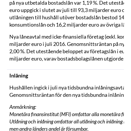
på nya utbetalda bostadslån var 1,19 %. Det uteståend
euro uppgick i slutet av juli till 93,3 miljarder euro oc
utlåningen till hushåll utöver bostadslån bestod 14,4 
konsumtionslån och 16,2 miljarder euro av övriga lån v
Nya låneavtal med icke-finansiella företag (exkl. konto-
miljarder euro i juli 2016. Genomsnittsräntan på nya av
2,00 %. Det utestående beloppet av företagslån i euro up
miljarder euro, varav bostadsbolagslånen utgjorde 24,
Inlåning
Hushållen ingick i juli nya tidsbundna inlåningsavtal fö
Genomsnittsräntan för den nya tidsbundna inlåningen v
Anmärkning:
Monetära finansinstitut (MFI) omfattar alla monetära finans
Utlåning och inlåning omfattar all utlåning och inlåning i e
men andra länders andel är försumbar.