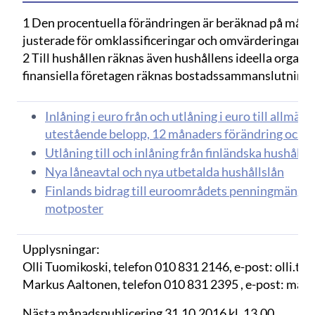
1 Den procentuella förändringen är beräknad på måna
justerade för omklassificeringar och omvärderingar.
2 Till hushållen räknas även hushållens ideella organisa
finansiella företagen räknas bostadssammanslutninga
Inlåning i euro från och utlåning i euro till allmä
utestående belopp, 12 månaders förändring och 
Utlåning till och inlåning från finländska hushåll i
Nya låneavtal och nya utbetalda hushållslån
Finlands bidrag till euroområdets penningmängder
motposter
Upplysningar:
Olli Tuomikoski, telefon 010 831 2146, e-post: olli.tuo
Markus Aaltonen, telefon 010 831 2395 , e-post: marku
Nästa månadspublicering 31.10.2016 kl. 13.00.