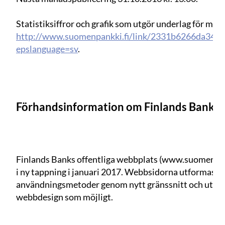
Statistiksiffror och grafik som utgör underlag för med
http://www.suomenpankki.fi/link/2331b6266da349
epslanguage=sv
.
Förhandsinformation om Finlands Banks
Finlands Banks offentliga webbplats (www.suomenpan
i ny tappning i januari 2017. Webbsidorna utformas f
användningsmetoder genom nytt gränssnitt och utsee
webbdesign som möjligt.