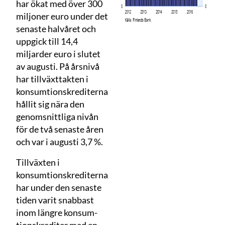
har ökat med över 300
miljoner euro under det
senaste halvåret och
uppgick till 14,4
miljarder euro i slutet
av augusti. På årsnivå
har tillväxttakten i
konsumtionskrediterna
hållit sig nära den
genomsnittliga nivån
för de två senaste åren
och var i augusti 3,7 %.
Tillväxten i
konsumtionskrediterna
har under den senaste
tiden varit snabbast
inom längre konsum­