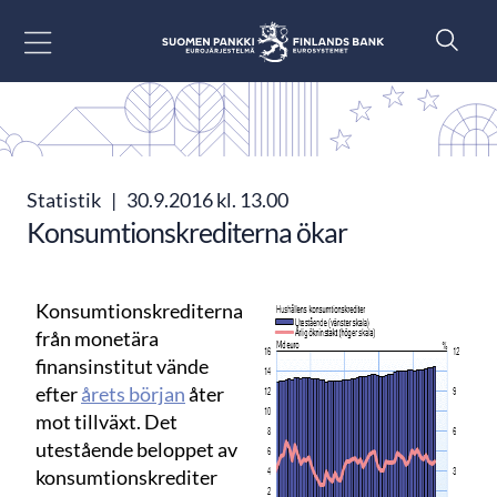
Gå till innehåll
Statistik
|
30.9.2016 kl. 13.00
Konsumtionskrediterna ökar
Konsumtionskrediterna
från monetära
finansinstitut vände
efter
årets början
åter
mot tillväxt. Det
utestående beloppet av
konsumtionskrediter