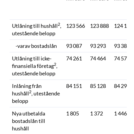
2
Utlåning till hushåll
,
123 566
123 888
124 112
utestående belopp
-varav bostadslån
93 087
93 293
93 387
Utlåning till icke-
74 261
74 464
74 575
2
finansiella företag
,
utestående belopp
Inlåning från
84 151
85 128
84 294
2
hushåll
, utestående
belopp
Nya utbetalda
1 805
1 372
1 446
bostadslån till
hushåll