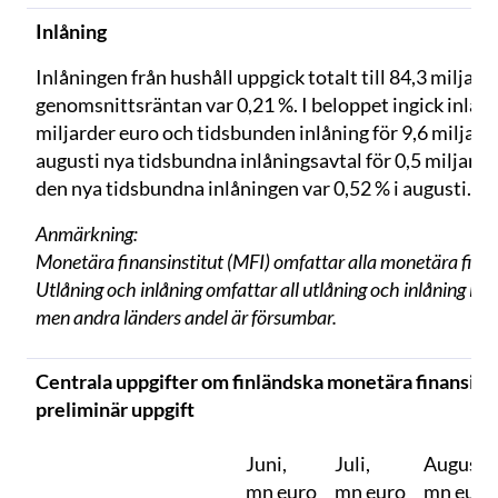
Inlåning
Inlåningen från hushåll uppgick totalt till 84,3 miljard
genomsnittsräntan var 0,21 %. I beloppet ingick inlåni
miljarder euro och tidsbunden inlåning för 9,6 miljard
augusti nya tidsbundna inlåningsavtal för 0,5 miljard
den nya tidsbundna inlåningen var 0,52 % i augusti.
Anmärkning:
Monetära finansinstitut (MFI) omfattar alla monetära finans
Utlåning och inlåning omfattar all utlåning och inlåning i e
men andra länders andel är försumbar.
Centrala uppgifter om finländska monetära finansinsti
preliminär uppgift
Juni,
Juli,
Augusti,
mn euro
mn euro
mn euro