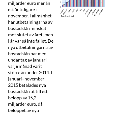
miljarder euro mer än
ett år tidigare i
november. I allmänhet
har utbetalningarna av
bostadslån minskat
mot slutet av året, men
i år var så inte fallet. De
nya utbetalningarna av
bostadslån har med
undantag av januari
varje månad varit
större än under 2014. I
januari–november
2015 betalades nya
bostadslån ut till ett
belopp av 15,2
miljarder euro, då
beloppet av nya