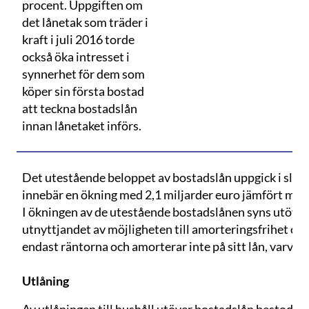
procent. Uppgiften om
det lånetak som träder i
kraft i juli 2016 torde
också öka intresset i
synnerhet för dem som
köper sin första bostad
att teckna bostadslån
innan lånetaket införs.
Det utestående beloppet av bostadslån uppgick i slutet
innebär en ökning med 2,1 miljarder euro jämfört med e
I ökningen av de utestående bostadslånen syns utöver
utnyttjandet av möjligheten till amorteringsfrihet oc
endast räntorna och amorterar inte på sitt lån, varvid
Utlåning