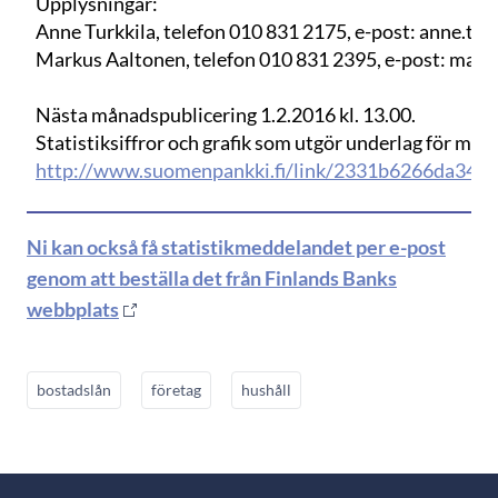
Upplysningar:
Anne Turkkila, telefon 010 831 2175, e-post: anne.turkk
Markus Aaltonen, telefon 010 831 2395, e-post: markus
Nästa månadspublicering
1
.
2
.2016 kl. 13.00.
Statistiksiffror och grafik som utgör underlag för med
http://www.suomenpankki.fi/link/2331b6266da349
Ni kan också få statistikmeddelandet per e-post
genom att beställa det från Finlands Banks
webbplats
bostadslån
företag
hushåll