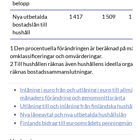
belopp
Nya utbetalda
1 417
1 509
1 43
bostadslån till
hushåll
1 Den procentuella förändringen är beräknad på månat
omklassificeringar och omvärderingar.
2 Till hushållen räknas även hushållens ideella organisa
räknas bostadssammanslutningar.
Inlåning i euro från och utlåning i euro till allm
månaders förändring och genomsnittsränta
Utlåning till och inlåning från finländska hushåll i
Nya låneavtal och nya utbetalda hushållslån
Finlands bidrag till euroområdets penningmängde