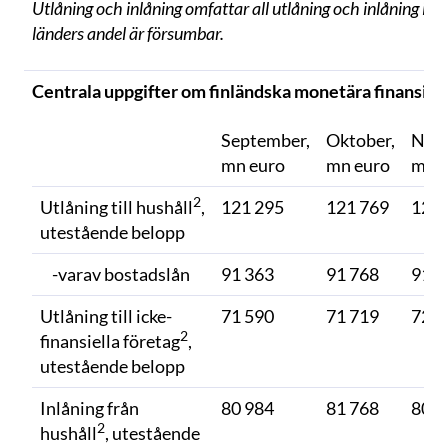
Utlåning och inlåning omfattar all utlåning och inlåning i e
länders andel är försumbar.
Centrala uppgifter om finländska monetära finansinsti
September,
Oktober,
Nov
mn euro
mn euro
mn e
2
Utlåning till hushåll
,
121 295
121 769
121 
utestående belopp
-varav bostadslån
91 363
91 768
91 9
Utlåning till icke-
71 590
71 719
72 7
2
finansiella företag
,
utestående belopp
Inlåning från
80 984
81 768
80 7
2
hushåll
, utestående