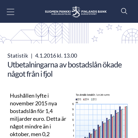
Gå till innehåll
Statistik
|
4.1.2016 kl. 13.00
Utbetalningarna av bostadslån ökade
något från i fjol
Hushållen lyfte i
november 2015 nya
bostadslån för 1,4
miljarder euro. Detta är
något mindre än i
oktober, men 0,2