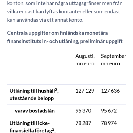
konton, som inte har några uttagsgränser men från
vilka endast kan lyftas kontanter eller som endast
kan användas via ett annat konto.
Centrala uppgifter om finländska monetära
finansinstituts in- och utlåning, preliminär uppgift
Augusti,
September,
mn euro
mn euro
2
Utlåning till hushåll
,
127 129
127 636
utestående belopp
-varav bostadslån
95 370
95 672
Utlåning till icke-
78 287
78 974
2
finansiella företag
,