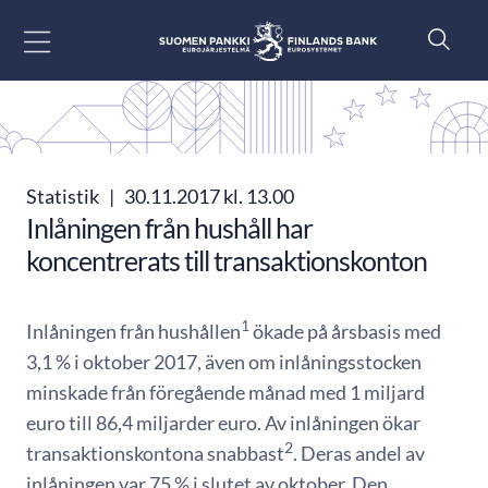
Gå till innehåll
Statistik
|
30.11.2017 kl. 13.00
Inlåningen från hushåll har
koncentrerats till transaktionskonton
1
Inlåningen från hushållen
ökade på årsbasis med
3,1 % i oktober 2017, även om inlåningsstocken
minskade från föregående månad med 1 miljard
euro till 86,4 miljarder euro. Av inlåningen ökar
2
transak­tionskontona snabbast
. Deras andel av
inlåningen var 75 % i slutet av oktober. Den