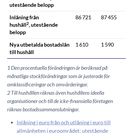
utestående belopp
Inlåning från
86 721
87 455
2
hushåll
, utestående
belopp
Nya utbetalda bostadslån
1 610
1 590
till hushåll
1 Den procentuella förändringen är beräknad på
månatliga stockförändringar som är justerade för
omklassificeringar och omvärderingar.
2 Till hushållen räknas även hushållens ideella
organisationer och till de icke-finansiella företagen
räknas bostadssammanslutningar.
Inlåning i euro från och utlåning i euro till
allmänheten i euroområdet: utestående