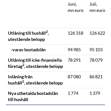
Juni,
Juli,
mn euro
mn euro
2
Utlåning till hushåll
,
126 318
126 622
utestående belopp
-varav bostadslån
94 985
95 103
Utlåning till icke-finansiella
78 291
78 079
2
företag
, utestående belopp
Inlåning från
87 080
86 821
2
hushåll
, utestående belopp
Nya utbetalda bostadslån
1 774
1 379
till hushåll