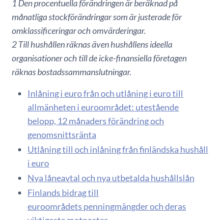
1 Den procentuella förändringen är beräknad på
månatliga stockförändringar som är justerade för
omklassificeringar och omvärderingar.
2 Till hushållen räknas även hushållens ideella
organisationer och till de icke-finansiella företagen
räknas bostadssammanslutningar.
Inlåning i euro från och utlåning i euro till
allmänheten i euroområdet: utestående
belopp, 12 månaders förändring och
genomsnittsränta
Utlåning till och inlåning från finländska hushåll
i euro
Nya låneavtal och nya utbetalda hushållslån
Finlands bidrag till
euroområdets penningmängder och deras
viktigaste motposter