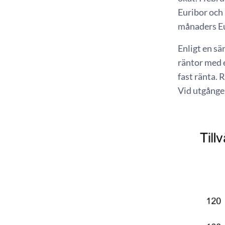
Euribor och 
månaders Eu
Enligt en sä
räntor med 
fast ränta.
Vid utgånge