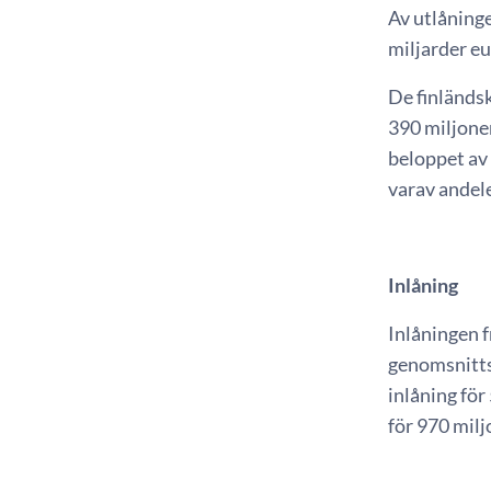
Av utlåninge
miljarder eu
De finländsk
390 miljone
beloppet av 
varav andele
Inlåning
Inlåningen f
genomsnittsr
inlåning för
för 970 milj