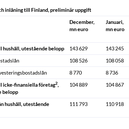
h inlåning till Finland, preliminär uppgift
December,
Januari,
mn euro
mn euro
ll hushåll, utestående belopp
143 629
143 245
stadslån
108 526
108 058
vesteringsbostadslån
8 770
8 736
2
ll icke-finansiella företag
,
104 889
104 867
e belopp
ån hushåll, utestående
111 793
110 918