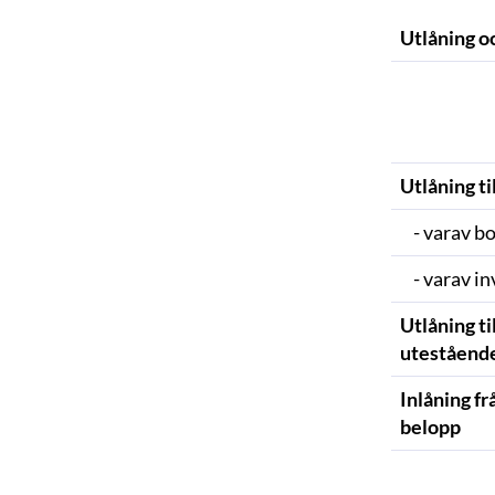
Utlåning oc
Utlåning ti
- varav bo
- varav in
Utlåning ti
uteståend
Inlåning fr
belopp