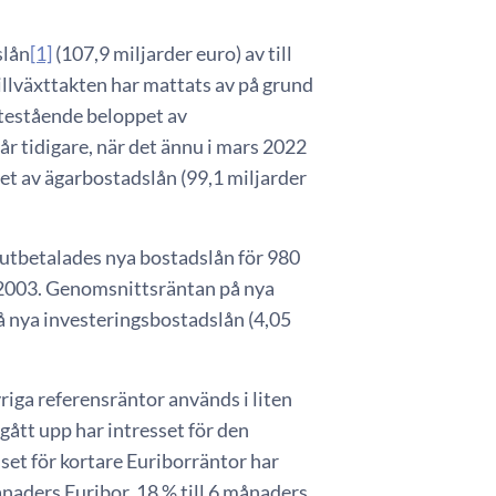
slån
[1]
(107,9 miljarder euro) av till
tillväxttakten har mattats av på grund
utestående beloppet av
år tidigare, när det ännu i mars 2022
et av ägarbostadslån (99,1 miljarder
23 utbetalades nya bostadslån för 980
e 2003. Genomsnittsräntan på nya
å nya investeringsbostadslån (4,05
riga referensräntor används i liten
gått upp har intresset för den
set för kortare Euriborräntor har
ånaders Euribor, 18 % till 6 månaders