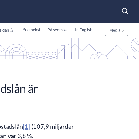
Suomeksi
På svenska
In English
sidan
Media
dslån är
ostadslån
[1]
(107,9 miljarder
dan var 3,8 %.