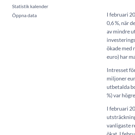
Statistik kalender
I februari 2
Öppna data
0,6 %, när d
av mindre u
investerings
ökade med nä
euro) har ma
Intresset fö
miljoner eu
utbetalda b
%) var högr
I februari 2
utsträckning
vanligaste 
ökat. I febr