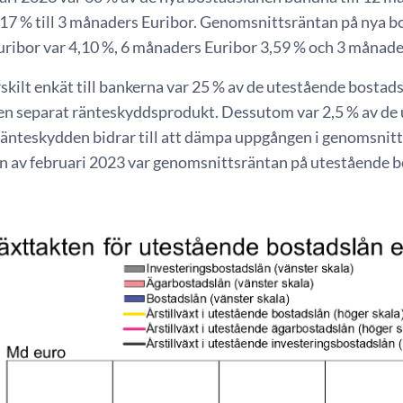
17 % till 3 månaders Euribor. Genomsnittsräntan på nya bo
ribor var 4,10 %, 6 månaders Euribor 3,59 % och 3 månade
rskilt enkät till bankerna var 25 % av de utestående bostad
en separat ränteskyddsprodukt. Dessutom var 2,5 % av de
 Ränteskydden bidrar till att dämpa uppgången i genomsnit
n av februari 2023 var genomsnittsräntan på utestående b