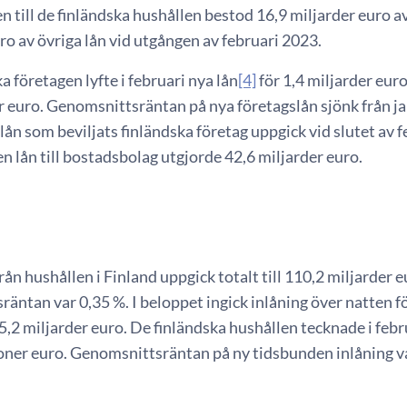
n till de finländska hushållen bestod 16,9 miljarder euro 
ro av övriga lån vid utgången av februari 2023.
a företagen lyfte i februari nya lån
[4]
för 1,4 miljarder eur
r euro. Genomsnittsräntan på nya företagslån sjönk från ja
lån som beviljats finländska företag uppgick vid slutet av fe
n lån till bostadsbolag utgjorde 42,6 miljarder euro.
rån hushållen i Finland uppgick totalt till 110,2 miljarder 
äntan var 0,35 %. I beloppet ingick inlåning över natten f
 5,2 miljarder euro. De finländska hushållen tecknade i feb
oner euro. Genomsnittsräntan på ny tidsbunden inlåning var