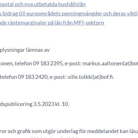
eavtal och nya utbetalda hushållslån
s bidrag till euroområdets penningmängder och deras vikt
de räntemarginaler på lån från MFI-sektorn
lysningar lämnas av
nen, telefon 09 183 2395, e-post: markus.aaltonen(at)bof.
 telefon 09 183 2420, e-post: ville.tolkki(at)bof.fi.
spublicering 3.5.2023 kl. 10.
fror och grafik som utgör underlag för meddelandet kan läs