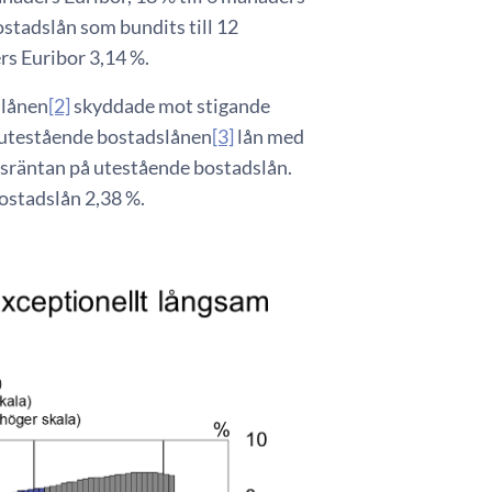
stadslån som bundits till 12
rs Euribor 3,14 %.
slånen
[2]
skyddade mot stigande
 utestående bostadslånen
[3]
lån med
tsräntan på utestående bostadslån.
ostadslån 2,38 %.