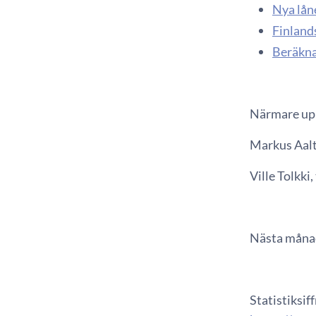
Nya lån
Finland
Beräkna
Närmare upp
Markus Aalto
Ville Tolkki,
Nästa månad
Statistiksif