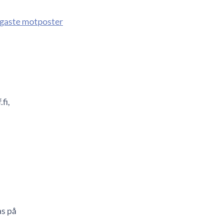
igaste motposter
fi,
as på