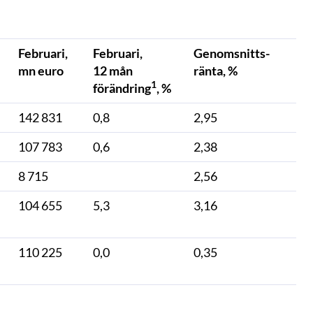
Februari,
Februari,
Genomsnitts-
mn euro
12 mån
ränta, %
1
förändring
, %
142 831
0,8
2,95
107 783
0,6
2,38
8 715
2,56
104 655
5,3
3,16
110 225
0,0
0,35