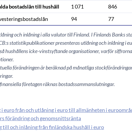
da bostadslån till hushåll
1 071
846
vesteringsbostadslån
94
77
åning och inlåning i alla valutor till Finland. I Finlands Banks st
B:s statistikpublikationer presenteras utlåning och inlåning i 
å hushållens icke-vinstsyftande organisationer, varför siffrorna 
tioner.
uella förändringen är beräknad på månatliga stockförändringar 
ringar.
e-finansiella företagen räknas bostadssammanslutningar.
 i euro från och utlåning i euro till allmänheten i euroomr
s förändring och genomsnittsränta
 till och inlåning från finländska hushåll i euro