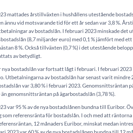
023 mattades årstillväxten i hushållens utestående bostad
en ännu vid motsvarande tid för ett år sedan var 3,8 %. Års
tbetalningar av bostadslån. I februari 2023 minskade det 
bostadslån (8,7 miljarder euro) med 0,1 % jämfört med ett 
stan 8 %. Också tillväxten (0,7 %) i det utestående belopp
ttats av betydligt.
r nya bostadslån var fortsatt lågt i februari. I februari 20
ro. Utbetalningarna av bostadslån har senast varit mindr
ostadslån var 3,80 % i februari 2023. Genomsnittsräntan p
e än genomsnittsräntan på ägarbostadslån (3,78 %).
023 var 95 % av de nya bostadslånen bundna till Euribor. Öv
 som referensränta för bostadslån. I och med att räntorna 
referensräntan, 12 månaders Euribor, minskat medan intres
uari 2023 var 60 % av de nya bostadslånen bundna till 12 m