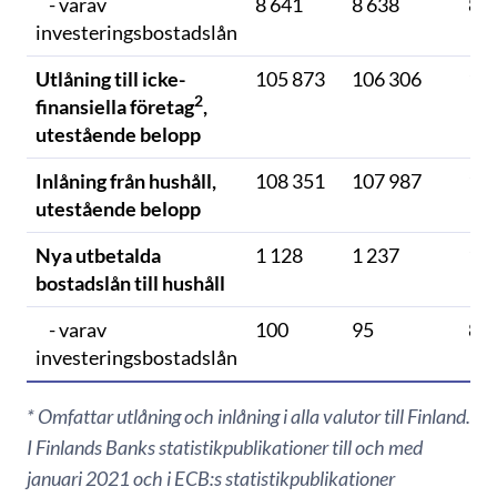
- varav
8 641
8 638
8 6
investeringsbostadslån
Utlåning till icke-
105 873
106 306
10
2
finansiella företag
,
utestående belopp
Inlåning från hushåll,
108 351
107 987
10
utestående belopp
Nya utbetalda
1 128
1 237
1 3
bostadslån till hushåll
- varav
100
95
85
investeringsbostadslån
* Omfattar utlåning och inlåning i alla valutor till Finland.
I Finlands Banks statistikpublikationer till och med
januari 2021 och i ECB:s statistikpublikationer