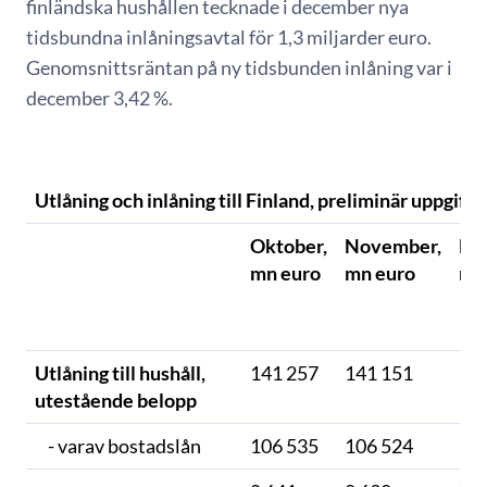
finländska hushållen tecknade i december nya
tidsbundna inlåningsavtal för 1,3 miljarder euro.
Genomsnittsräntan på ny tidsbunden inlåning var i
december 3,42 %.
Utlåning och inlåning till Finland, preliminär uppgift*
Oktober,
November,
De
mn euro
mn euro
mn
Utlåning till hushåll,
141 257
141 151
14
utestående belopp
- varav bostadslån
106 535
106 524
10