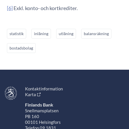
[6]
Exkl. konto- och kortkrediter.
statistik
inlåning
utlåning
balansräkning
bostadsbolag
Kontaktinformation
Karta
Finlands Bank
Snellmansplatsen
PB 160
00101 Helsingfors
Telefon 09 1831