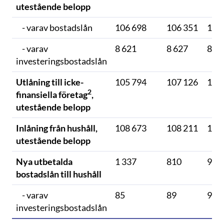
utestående belopp
- varav bostadslån
106 698
106 351
106
- varav
8 621
8 627
8 6
investeringsbostadslån
Utlåning till icke-
105 794
107 126
107
2
finansiella företag
,
utestående belopp
Inlåning från hushåll,
108 673
108 211
107
utestående belopp
Nya utbetalda
1 337
810
922
bostadslån till hushåll
- varav
85
89
95
investeringsbostadslån