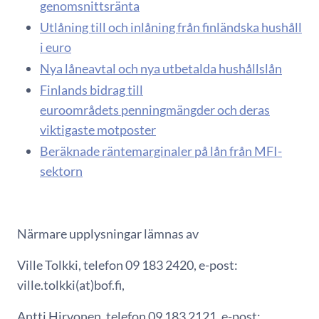
genomsnittsränta
Utlåning till och inlåning från finländska hushåll
i euro
Nya låneavtal och nya utbetalda hushållslån
Finlands bidrag till
euroområdets penningmängder och deras
viktigaste motposter
Beräknade räntemarginaler på lån från MFI-
sektorn
Närmare upplysningar lämnas av
Ville Tolkki, telefon 09 183 2420, e-post:
ville.tolkki(at)bof.fi,
Antti Hirvonen, telefon 09 183 2121, e-post: