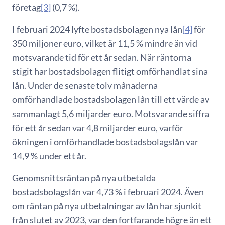
företag
[3]
(0,7 %).
I februari 2024 lyfte bostadsbolagen nya lån
[4]
för
350 miljoner euro, vilket är 11,5 % mindre än vid
motsvarande tid för ett år sedan. När räntorna
stigit har bostadsbolagen flitigt omförhandlat sina
lån. Under de senaste tolv månaderna
omförhandlade bostadsbolagen lån till ett värde av
sammanlagt 5,6 miljarder euro. Motsvarande siffra
för ett år sedan var 4,8 miljarder euro, varför
ökningen i omförhandlade bostadsbolagslån var
14,9 % under ett år.
Genomsnittsräntan på nya utbetalda
bostadsbolagslån var 4,73 % i februari 2024. Även
om räntan på nya utbetalningar av lån har sjunkit
från slutet av 2023, var den fortfarande högre än ett