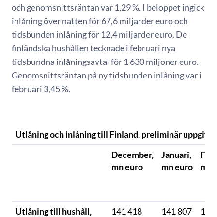
och genomsnittsräntan var 1,29 %. I beloppet ingick
inlåning över natten för 67,6 miljarder euro och
tidsbunden inlåning för 12,4 miljarder euro. De
finländska hushållen tecknade i februari nya
tidsbundna inlåningsavtal för 1 630 miljoner euro.
Genomsnittsräntan på ny tidsbunden inlåning var i
februari 3,45 %.
Utlåning och inlåning till Finland, preliminär uppgift*
December,
Januari,
Febr
mn euro
mn euro
mn 
Utlåning till hushåll,
141 418
141 807
141