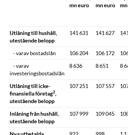
mn euro
mn euro
mn eu
Utlåning till hushåll,
141 631
141 627
141 3
utestående belopp
- varav bostadslån
106 204
106 172
106 0
- varav
8 636
8 651
8 666
investeringsbostadslån
Utlåning till icke-
107 251
107 557
107 4
2
finansiella företag
,
utestående belopp
Inlåning från hushåll,
107 999
109 045
108 9
utestående belopp
Nya utbetalda
922
998
1 111