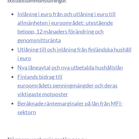
bostadssammanslutningar.
Inlåning i euro från och utlåning i euro till
allmänheten i euroområdet: utestående
belopp, 12 månaders förändring och
genomsnittsränta
Utlåning till och inlåning från finländska hushåll
i euro
Nya låneavtal och nya utbetalda hushållslån
Finlands bidrag till
euroområdets penningmängder och deras
viktigaste motposter
Beräknade räntemarginaler på lån från MFI-
sektorn