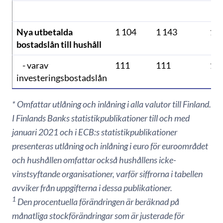
Nya utbetalda
1 104
1 143
1 3
bostadslån till hushåll
- varav
111
111
12
investeringsbostadslån
* Omfattar utlåning och inlåning i alla valutor till Finland.
I Finlands Banks statistikpublikationer till och med
januari 2021 och i ECB:s statistikpublikationer
presenteras utlåning och inlåning i euro för euroområdet
och hushållen omfattar också hushållens icke-
vinstsyftande organisationer, varför siffrorna i tabellen
avviker från uppgifterna i dessa publikationer.
1
Den procentuella förändringen är beräknad på
månatliga stockförändringar som är justerade för