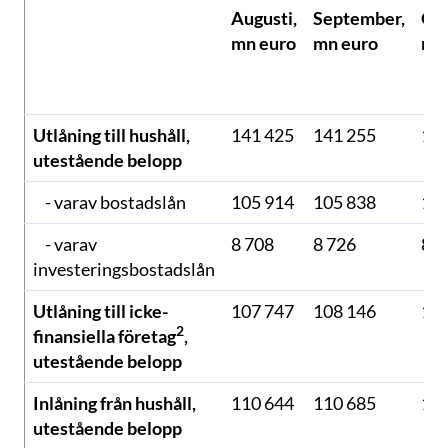
Augusti,
September,
Okt
mn euro
mn euro
mn
Utlåning till hushåll,
141 425
141 255
141
utestående belopp
- varav bostadslån
105 914
105 838
105
- varav
8 708
8 726
8 7
investeringsbostadslån
Utlåning till icke-
107 747
108 146
108
2
finansiella företag
,
utestående belopp
Inlåning från hushåll,
110 644
110 685
110
utestående belopp