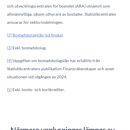
och utvecklingscentralen för boendet (ARA) utnämnt som
allmännyttiga, såsom uthyrare av bostäder. Statistikcentralen
ansvarar för sektorindelningen.
[2]
Bostadsbolagslån (på finska)
.
[3]
Exkl. bostadsbolag.
[4]
Uppgiften om bostadsbolagslån har erhållits från
Statistikcentralens publikation Finansräkenskaper och avser
situationen vid utgången av 2024.
[5]
Exkl. konto- och kortkrediter.
Närmare upplysningar lämnas av