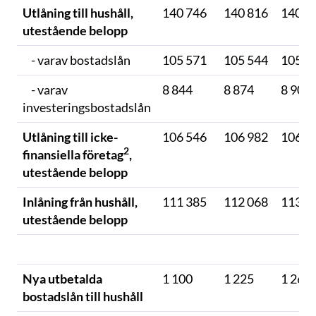
Utlåning till hushåll,
140 746
140 816
140 7
utestående belopp
- varav bostadslån
105 571
105 544
105 5
- varav
8 844
8 874
8 902
investeringsbostadslån
Utlåning till icke-
106 546
106 982
106 9
2
finansiella företag
,
utestående belopp
Inlåning från hushåll,
111 385
112 068
113 1
utestående belopp
Nya utbetalda
1 100
1 225
1 260
bostadslån till hushåll