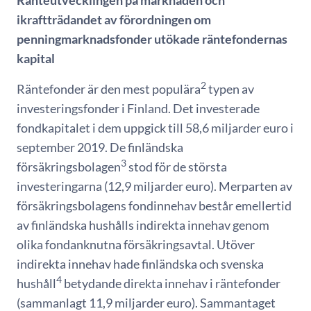
Ränteutvecklingen på marknaden och
ikraftträdandet av förordningen om
penningmarknadsfonder utökade räntefondernas
kapital
2
Räntefonder är den mest populära
typen av
investeringsfonder i Finland. Det investerade
fondkapitalet i dem uppgick till 58,6 miljarder euro i
september 2019. De finländska
3
försäkringsbolagen
stod för de största
investeringarna (12,9 miljarder euro). Merparten av
försäkringsbolagens fondinnehav består emellertid
av finländska hushålls indirekta innehav genom
olika fondanknutna försäkringsavtal. Utöver
indirekta innehav hade finländska och svenska
4
hushåll
betydande direkta innehav i räntefonder
(sammanlagt 11,9 miljarder euro). Sammantaget