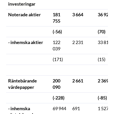
investeringar
Noterade aktier
181
3 664
36 921
755
(-56)
(70)
- inhemska aktier
122
2 231
33 818
039
(171)
(15)
Räntebärande
200
2 661
2 369
värdepapper
090
(-228)
(-85)
- inhemska
69 944
691
1 527