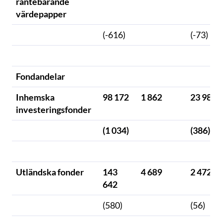
räntebärande
värdepapper
(-616)
(-73)
Fondandelar
Inhemska
98 172
1 862
23 983
investeringsfonder
(1 034)
(386)
Utländska fonder
143
4 689
2 472
642
(580)
(56)