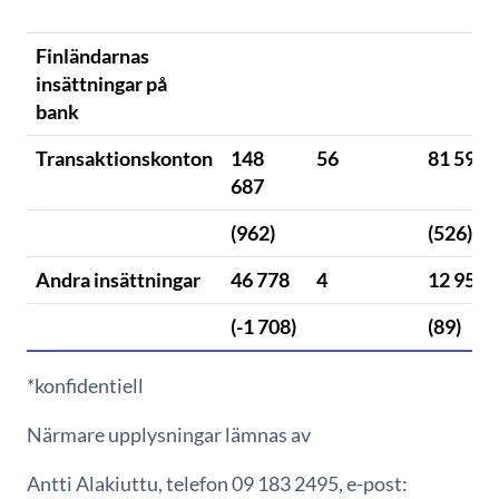
Finländarnas
insättningar på
bank
Transaktionskonton
148
56
81 597
687
(962)
(526)
Andra insättningar
46 778
4
12 953
(-1 708)
(89)
*konfidentiell
Närmare upplysningar lämnas av
Antti Alakiuttu, telefon 09 183 2495, e-post: