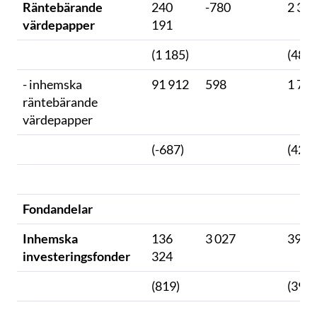
Räntebärande
240
-780
2 38
värdepapper
191
(1 185)
(48)
- inhemska
91 912
598
1 72
räntebärande
värdepapper
(-687)
(42)
Fondandelar
Inhemska
136
3 027
39 5
investeringsfonder
324
(819)
(397)