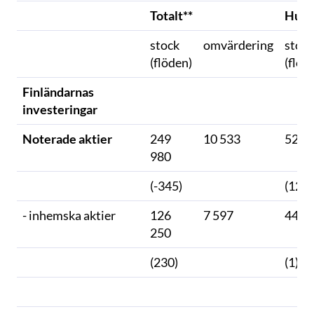
Totalt**
Hush
stock
omvärdering
stock
(flöden)
(flöd
Finländarnas
investeringar
Noterade aktier
249
10 533
52 3
980
(-345)
(122)
- inhemska aktier
126
7 597
44 8
250
(230)
(1)