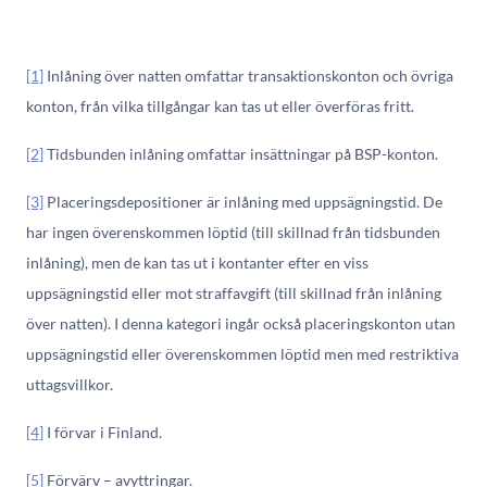
[1]
Inlåning över natten omfattar transaktionskonton och övriga
konton, från vilka tillgångar kan tas ut eller överföras fritt.
[2]
Tidsbunden inlåning omfattar insättningar på BSP-konton.
[3]
Placeringsdepositioner är inlåning med uppsägningstid. De
har ingen överenskommen löptid (till skillnad från tidsbunden
inlåning), men de kan tas ut i kontanter efter en viss
uppsägningstid eller mot straffavgift (till skillnad från inlåning
över natten). I denna kategori ingår också placeringskonton utan
uppsägningstid eller överenskommen löptid men med restriktiva
uttagsvillkor.
[4]
I förvar i Finland.
[5]
Förvärv – avyttringar.