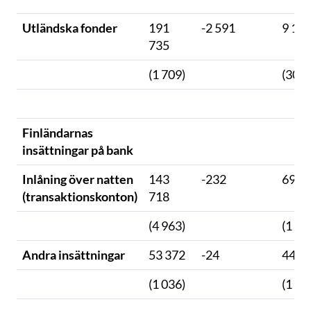
Utländska fonder
191
-2 591
9 11
735
(1 709)
(302)
Finländarnas
insättningar på bank
Inlåning över natten
143
-232
69 9
(transaktionskonton)
718
(4 963)
(1 49
Andra insättningar
53 372
-24
44 8
(1 036)
(1 18