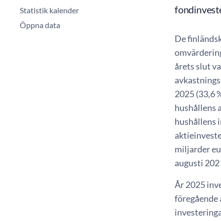
fondinveste
Statistik kalender
Öppna data
De finländs
omvärdering
årets slut v
avkastningsp
2025 (33,6 %
hushållens a
hushållens i
aktieinveste
miljarder eu
augusti 202
År 2025 inv
föregående 
investeringa