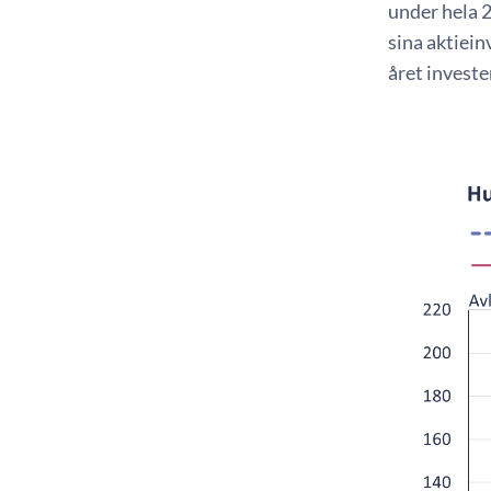
under hela 2
sina aktiein
året investe