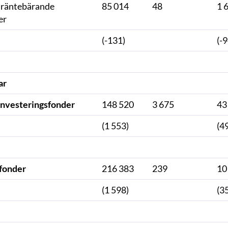
 räntebärande
85 014
48
1 
er
(-131)
(-9
ar
investeringsfonder
148 520
3 675
43
(1 553)
(4
fonder
216 383
239
10
(1 598)
(3