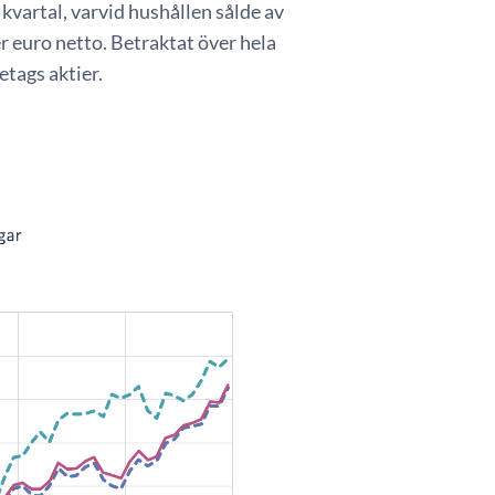
kvartal, varvid hushållen sålde av
er euro netto. Betraktat över hela
etags aktier.