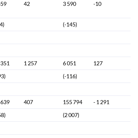
659
42
3 590
-10
4)
(-145)
 351
1 257
6 051
127
93)
(-116)
 639
407
155 794
- 1 291
58)
(2 007)