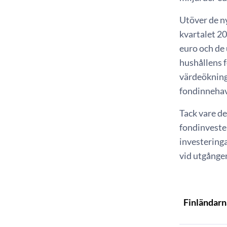
Utöver de n
kvartalet 2
euro och de
hushållens 
värdeökning
fondinnehav
Tack vare de
fondinveste
investeringa
vid utgånge
Finländarn