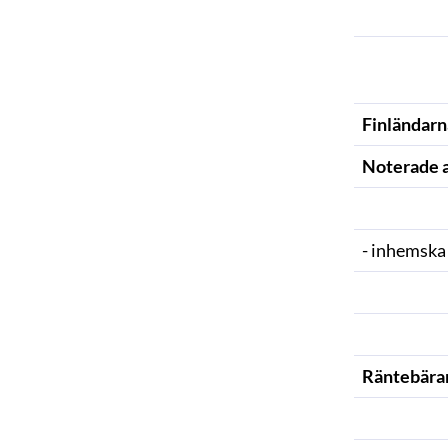
Finländarn
Noterade a
- inhemska
Räntebära