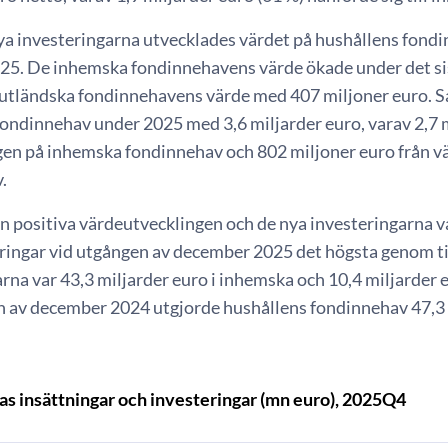
ya investeringarna utvecklades värdet på hushållens fondin
025. De inhemska fondinnehavens värde ökade under det sis
 utländska fondinnehavens värde med 407 miljoner euro. 
fondinnehav under 2025 med 3,6 miljarder euro, varav 2,7 m
en på inhemska fondinnehav och 802 miljoner euro från v
.
n positiva värdeutvecklingen och de nya investeringarna v
ringar vid utgången av december 2025 det högsta genom tid
rna var 43,3 miljarder euro i inhemska och 10,4 miljarder eu
n av december 2024 utgjorde hushållens fondinnehav 47,3 
as insättningar och investeringar (mn euro), 2025Q4