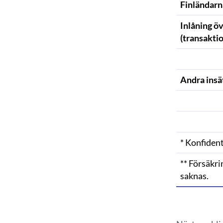
Finländarn
Inlåning ö
(transakti
Andra insä
* Konfident
** Försäkr
saknas.