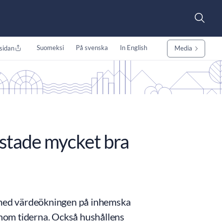
Suomeksi
På svenska
In English
sidan
Media
astade mycket bra
h med värdeökningen på inhemska
genom tiderna. Också hushållens