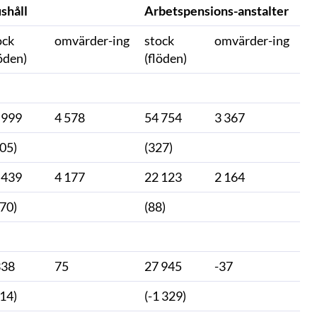
shåll
Arbetspensions-anstalter
ock
omvärder-ing
stock
omvärder-ing
löden)
(flöden)
 999
4 578
54 754
3 367
505)
(327)
 439
4 177
22 123
2 164
470)
(88)
338
75
27 945
-37
114)
(-1 329)