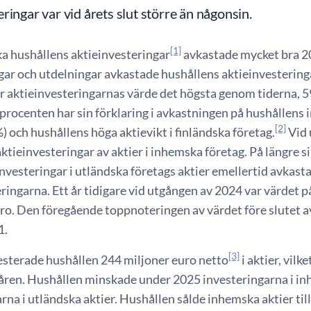
ringar var vid årets slut större än någonsin.
[1]
ka hushållens aktieinvesteringar
avkastade mycket bra 2
ar och utdelningar avkastade hushållens aktieinvesterin
ar aktieinvesteringarnas värde det högsta genom tiderna, 5
rocenten har sin förklaring i avkastningen på hushållens i
[2]
) och hushållens höga aktievikt i finländska företag.
Vid 
ktieinvesteringar av aktier i inhemska företag. På längre sik
nvesteringar i utländska företags aktier emellertid avkast
ringarna. Ett år tidigare vid utgången av 2024 var värdet 
ro. Den föregående toppnoteringen av värdet före slutet av 
1.
[3]
esterade hushållen 244 miljoner euro netto
i aktier, vil
åren. Hushållen minskade under 2025 investeringarna i in
rna i utländska aktier. Hushållen sålde inhemska aktier til