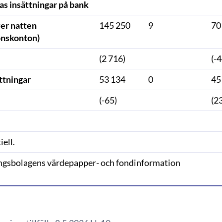
as insättningar på bank
ver natten
145 250
9
70
onskonton)
(2 716)
(-
ttningar
53 134
0
45
(-65)
(2
iell.
ingsbolagens värdepapper- och fondinformation