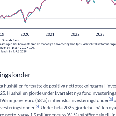
ingsfonder
a hushållen fortsatte de positiva nettoteckningarna i inve
25. Hushållen gjorde under kvartalet nya fondinvesteringar
[4]
496 miljoner euro (58 %) i inhemska investeringsfonder
o
[5]
nvesteringsfonder
. Under hela 2025 gjorde hushållen nya 
ro netto, varav 1,9 miljarder euro (61 %) hänförde sig till