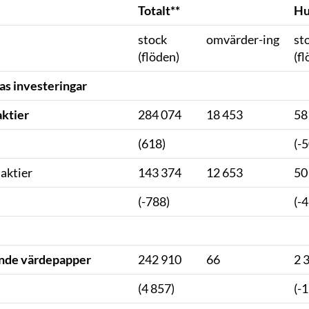
Totalt**
Hu
stock
omvärder-ing
st
(flöden)
(f
as investeringar
ktier
284 074
18 453
58
(618)
(-
 aktier
143 374
12 653
50
(-788)
(-
nde värdepapper
242 910
66
2 
(4 857)
(-