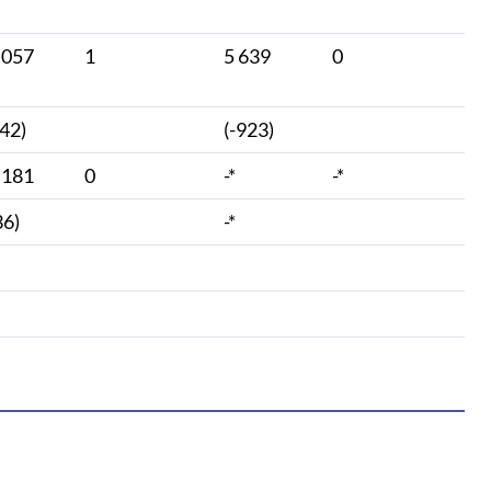
 057
1
5 639
0
442)
(-923)
 181
0
-*
-*
36)
-*