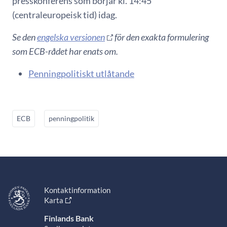
presskonferens som börjar kl. 14:45
(centraleuropeisk tid) idag.
Se den
engelska versionen
för den exakta formulering
som ECB-rådet har enats om.
Penningpolitiskt utlåtande
ECB
penningpolitik
Kontaktinformation
Karta
Finlands Bank