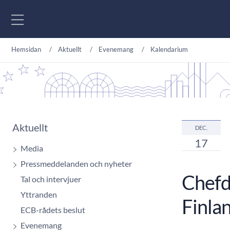
Gå till innehåll
Hemsidan
Aktuellt
Evenemang
Kalendarium
Aktuellt
DEC.
17
Media
Pressmeddelanden och nyheter
Chefd
Tal och intervjuer
Yttranden
Finla
ECB-rådets beslut
Evenemang