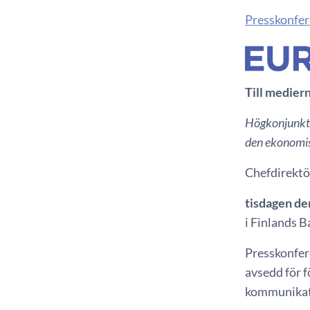
Presskonfer
Till medier
Högkonjunktur
den ekonomis
Chefdirektö
tisdagen de
i Finlands B
Presskonfer
avsedd för 
kommunikati