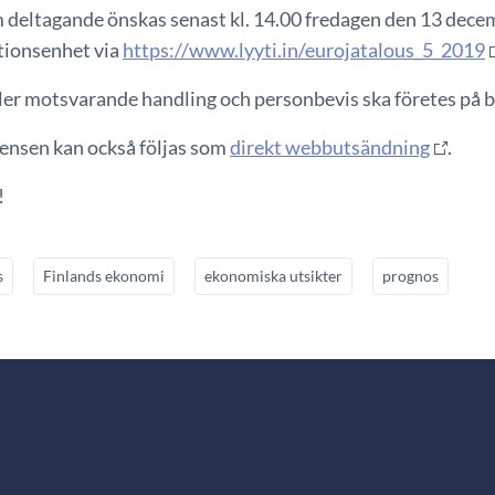
deltagande önskas senast kl. 14.00 fredagen den 13 decem
ionsenhet via
https://www.lyyti.in/eurojatalous_5_2019
ller motsvarande handling och personbevis ska företes på 
ensen kan också följas som
direkt webbutsändning
.
!
s
Finlands ekonomi
ekonomiska utsikter
prognos