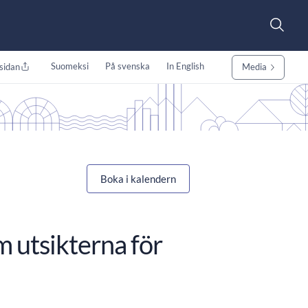
Suomeksi
På svenska
In English
sidan
Media
Boka i kalendern
 utsikterna för