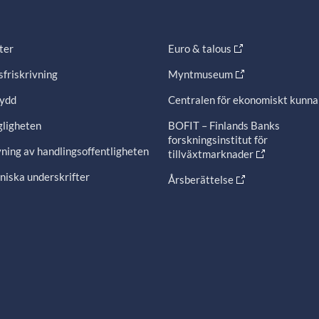
ter
Euro & talous
friskrivning
Myntmuseum
ydd
Centralen för ekonomiskt kunn
gligheten
BOFIT – Finlands Banks
forskningsinstitut för
ning av handlingsoffentligheten
tillväxtmarknader
niska underskrifter
Årsberättelse