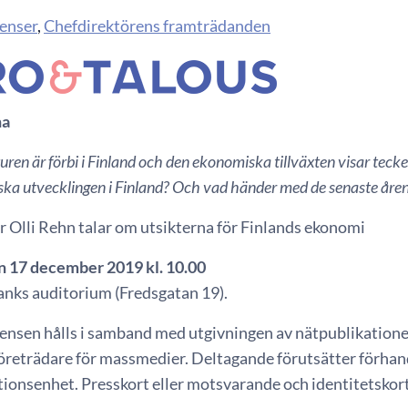
enser
,
Chefdirektörens framträdanden
na
en är förbi i Finland och den ekonomiska tillväxten visar teck
ka utvecklingen i Finland? Och vad händer med de senaste åren
r Olli Rehn talar om utsikterna för Finlands ekonomi
n 17 december 2019 kl. 10.00
anks auditorium (Fredsgatan 19).
ensen hålls i samband med utgivningen av nätpublikatione
företrädare för massmedier. Deltagande förutsätter förhan
onsenhet. Presskort eller motsvarande och identitetskort