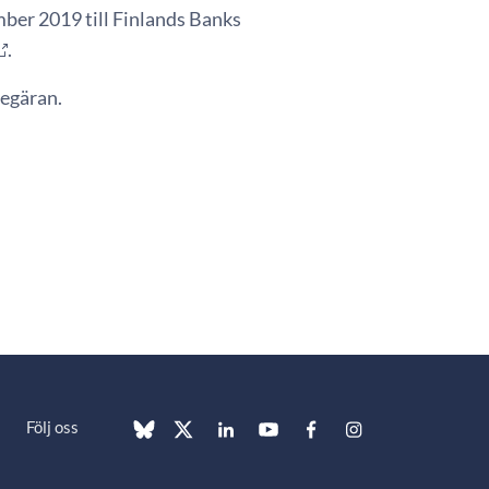
ber 2019 till Finlands Banks
.
begäran.
Följ oss