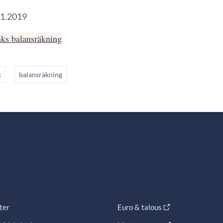
.1.2019
ks balansräkning
k
balansräkning
ter
Euro & talous