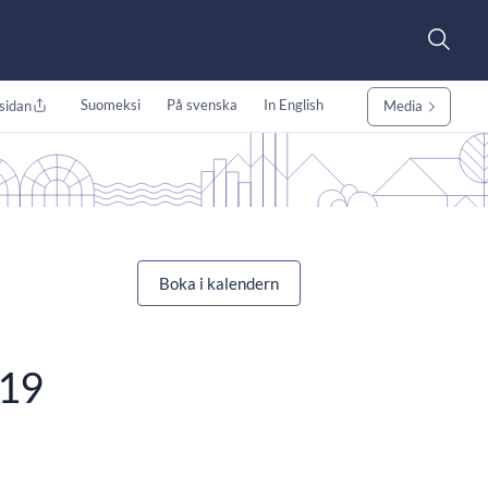
Suomeksi
På svenska
In English
sidan
Media
Boka i kalendern
019