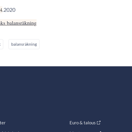
.4
.2020
ks balansräkning
k
balansräkning
ter
Euro & talous