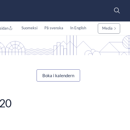
Suomeksi
På svenska
In English
sidan
Media
Boka i kalendern
020