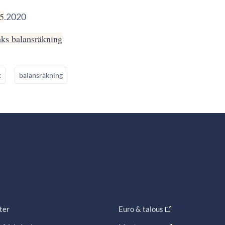
.5
.2020
ks balansräkning
k
balansräkning
ter
Euro & talous