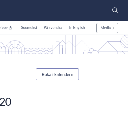
Suomeksi
På svenska
In English
sidan
Media
Boka i kalendern
020