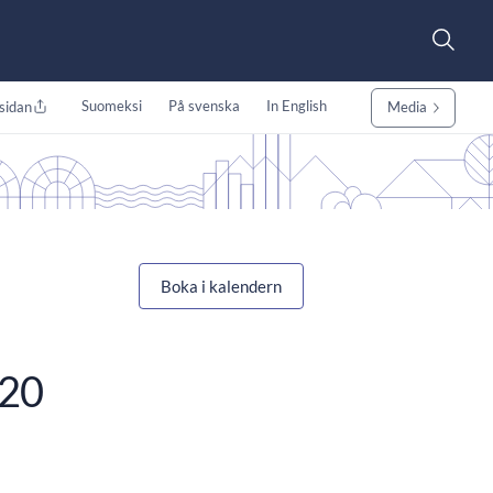
Suomeksi
På svenska
In English
sidan
Media
Boka i kalendern
020