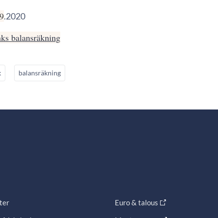
.9
.2020
ks balansräkning
k
balansräkning
ter
Euro & talous