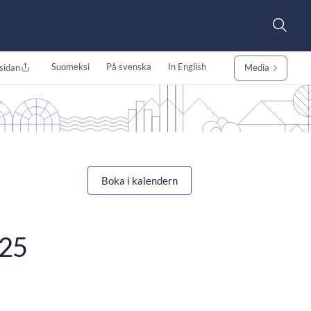
Suomeksi
På svenska
In English
sidan
Media
Boka i kalendern
025