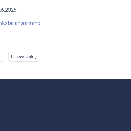
7.6.2025
nks balansräkning
k
balansräkning