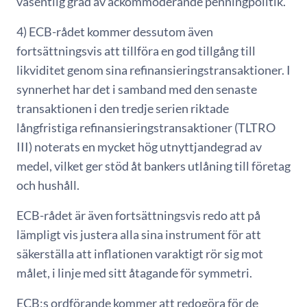
väsentlig grad av ackommoderande penningpolitik.
4) ECB-rådet kommer dessutom även
fortsättningsvis att tillföra en god tillgång till
likviditet genom sina refinansieringstransaktioner. I
synnerhet har det i samband med den senaste
transaktionen i den tredje serien riktade
långfristiga refinansieringstransaktioner (TLTRO
III) noterats en mycket hög utnyttjandegrad av
medel, vilket ger stöd åt bankers utlåning till företag
och hushåll.
ECB-rådet är även fortsättningsvis redo att på
lämpligt vis justera alla sina instrument för att
säkerställa att inflationen varaktigt rör sig mot
målet, i linje med sitt åtagande för symmetri.
ECB:s ordförande kommer att redogöra för de