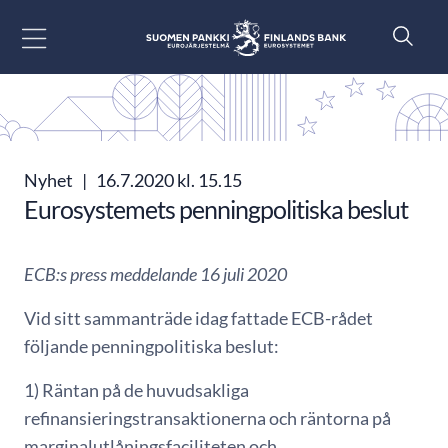
Gå till innehåll
Nyhet
|
16.7.2020 kl. 15.15
Eurosystemets penningpolitiska beslut
ECB:s press meddelande 16 juli 2020
Vid sitt sammanträde idag fattade ECB-rådet
följande penningpolitiska beslut:
1) Räntan på de huvudsakliga
refinansieringstransaktionerna och räntorna på
marginalutlåningsfaciliteten och