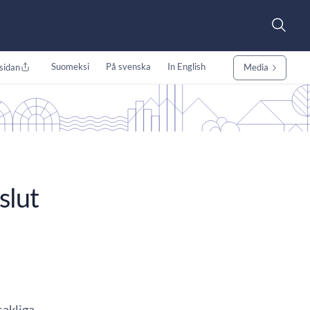
Suomeksi
På svenska
In English
sidan
Media
slut
sakliga