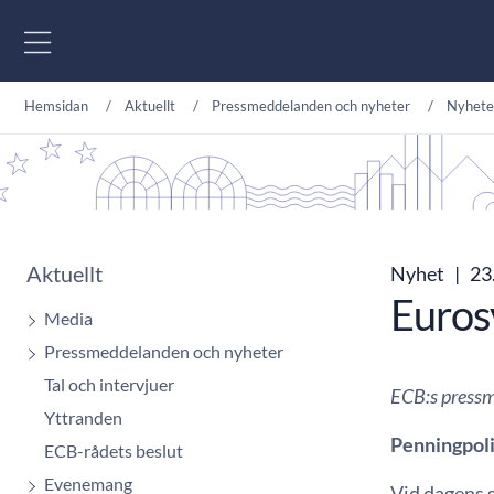
Gå till innehåll
Hemsidan
Aktuellt
Pressmeddelanden och nyheter
Nyhete
Aktuellt
Nyhet
|
23.
Euros
Media
Pressmeddelanden och nyheter
Tal och intervjuer
ECB:s press
Yttranden
Penningpoli
ECB-rådets beslut
Evenemang
Vid dagens 