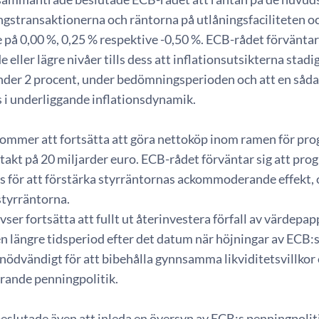
ngstransaktionerna och räntorna på utlåningsfaciliteten oc
på 0,00 %, 0,25 % respektive -0,50 %. ECB-rådet förväntar 
eller lägre nivåer tills dess att inflationsutsikterna stadigt 
nder 2 procent, under bedömningsperioden och att en sådan
s i underliggande inflationsdynamik.
ommer att fortsätta att göra nettoköp inom ramen för prog
 takt på 20 miljarder euro. ECB-rådet förväntar sig att pr
as för att förstärka styrräntornas ackommoderande effekt,
styrräntorna.
ser fortsätta att fullt ut återinvestera förfall av värdep
 längre tidsperiod efter det datum när höjningar av ECB:s st
 nödvändigt för att bibehålla gynnsamma likviditetsvillkor 
ande penningpolitik.
eslutade även att inleda en översyn av ECB:s penningpolit