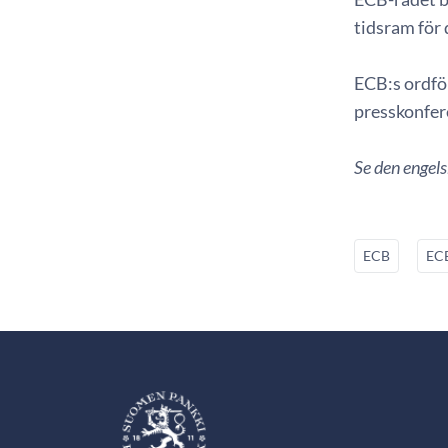
tidsram för 
ECB:s ordfö
presskonfere
Se den engel
ECB
ECB