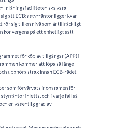
h inlåningsfaciliteten ska vara
sig att ECB:s styrräntor ligger kvar
rör sig till en nivå som är tillräckligt
 konvergens på ett enhetligt sätt
rammet för köp av tillgångar (APP) i
ogrammen kommer att löpa så länge
 och upphöra strax innan ECB-rådet
apper som förvärvats inom ramen för
yrräntor inletts, och i varje fall så
och en väsentlig grad av
iska strategi. Mer om omfattning och