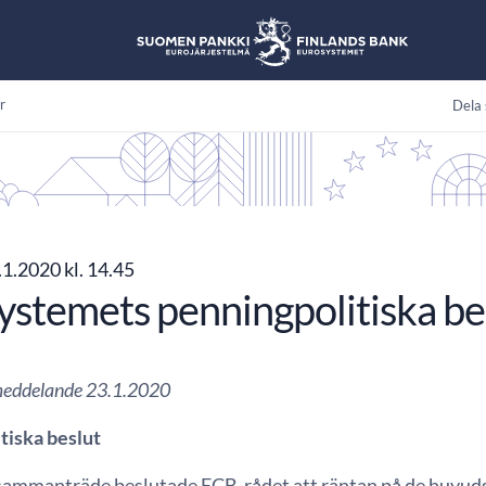
r
Dela 
1.2020 kl. 14.45
ystemets penningpolitiska be
meddelande 23.1.2020
tiska beslut
sammanträde beslutade ECB-rådet att räntan på de huvud