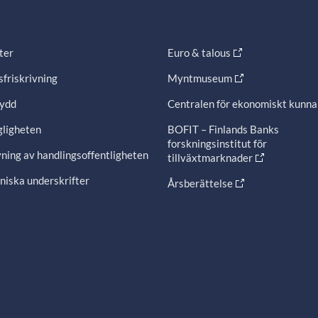
ter
Euro & talous
friskrivning
Myntmuseum
ydd
Centralen för ekonomiskt kunn
gligheten
BOFIT – Finlands Banks
forskningsinstitut för
ning av handlingsoffentligheten
tillväxtmarknader
niska underskrifter
Årsberättelse