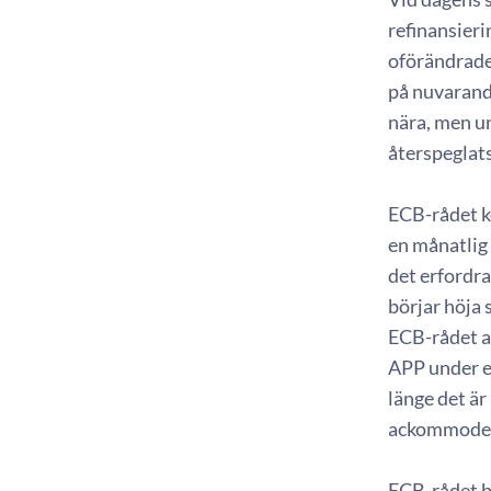
refinansieri
oförändrade 
på nuvarande 
nära, men u
återspeglat
ECB-rådet k
en månatlig
det erfordr
börjar höja 
ECB-rådet av
APP under en
länge det är
ackommoder
ECB-rådet b