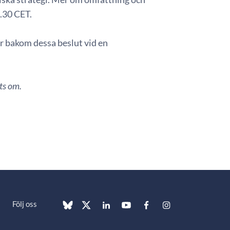
5.30 CET.
 bakom dessa beslut vid en
ts om.
Följ oss