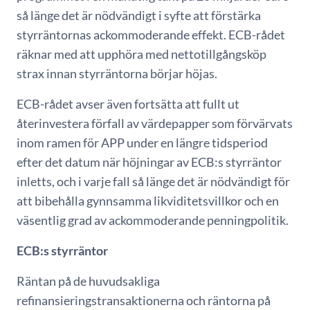
så länge det är nödvändigt i syfte att förstärka
styrräntornas ackommoderande effekt. ECB-rådet
räknar med att upphöra med nettotillgångsköp
strax innan styrräntorna börjar höjas.
ECB-rådet avser även fortsätta att fullt ut
återinvestera förfall av värdepapper som förvärvats
inom ramen för APP under en längre tidsperiod
efter det datum när höjningar av ECB:s styrräntor
inletts, och i varje fall så länge det är nödvändigt för
att bibehålla gynnsamma likviditetsvillkor och en
väsentlig grad av ackommoderande penningpolitik.
ECB:s styrräntor
Räntan på de huvudsakliga
refinansieringstransaktionerna och räntorna på