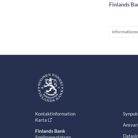
Finlands Ba
informations
Kontaktinformation
Synpuk
Karta
Ansvars
Finlands Bank
Datask
Snellmansplatsen