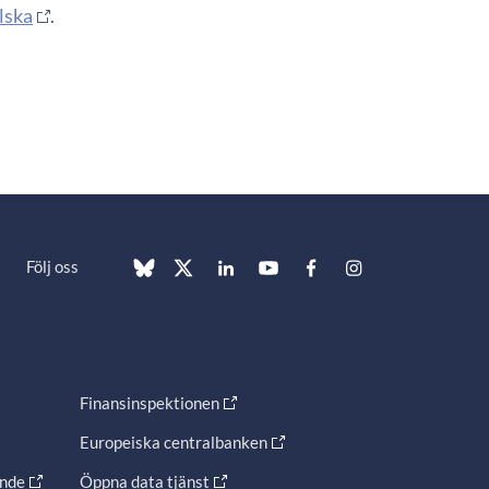
lska
.
Följ oss
Finansinspektionen
Europeiska centralbanken
ande
Öppna data tjänst