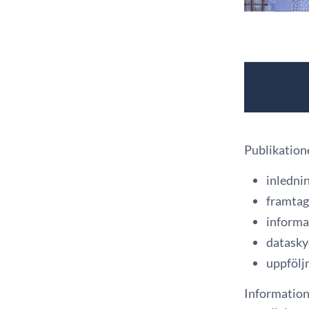
Publikatione
inledni
framtag
informa
datasky
uppföljn
Informations