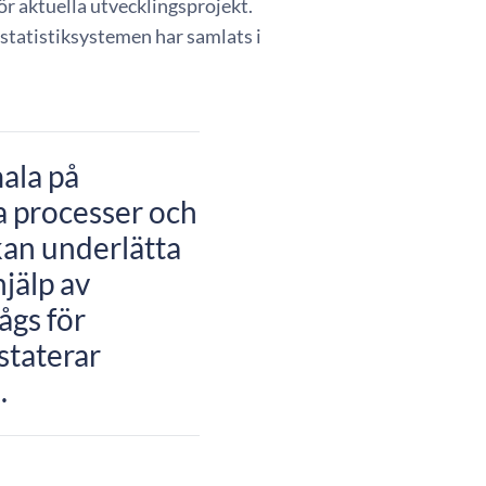
r aktuella utvecklingsprojekt.
tatistiksystemen har samlats i
mala på
ra processer och
 kan underlätta
jälp av
sågs för
nstaterar
i
.