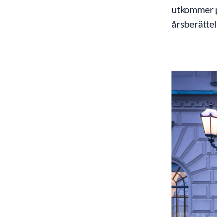
utkommer p
årsberätte