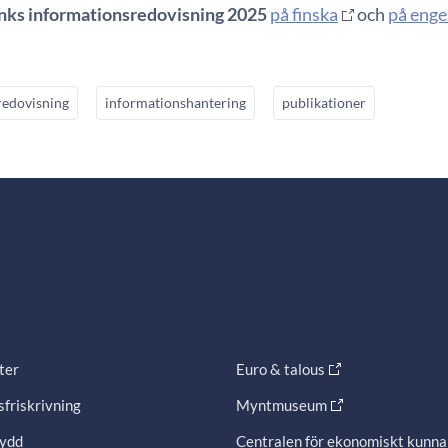
nks informationsredovisning 2025
på finska
och
på enge
redovisning
informationshantering
publikationer
ter
Euro & talous
friskrivning
Myntmuseum
ydd
Centralen för ekonomiskt kunn