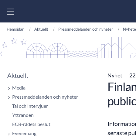
Gå till innehåll
Hemsidan
Aktuellt
Pressmeddelanden och nyheter
Nyhete
Aktuellt
Nyhet
|
22.
Finla
Media
Pressmeddelanden och nyheter
publi
Tal och intervjuer
Yttranden
Informatio
ECB-rådets beslut
senaste pub
Evenemang