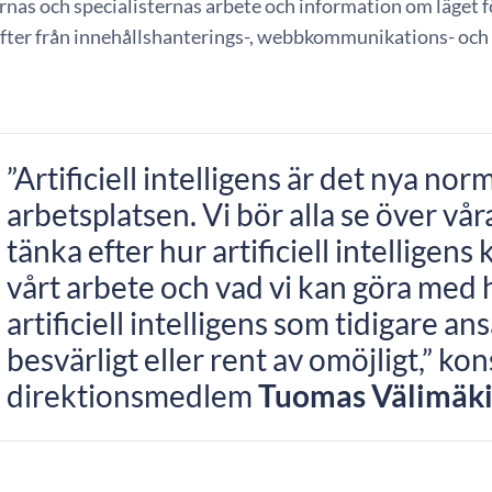
as och specialisternas arbete och information om läget fö
ter från innehållshanterings-, webbkommunikations- och s
”Artificiell intelligens är det nya nor
arbetsplatsen. Vi bör alla se över vå
tänka efter hur artificiell intelligens
vårt arbete och vad vi kan göra med h
artificiell intelligens som tidigare an
besvärligt eller rent av omöjligt,” ko
direktionsmedlem
Tuomas Välimäk