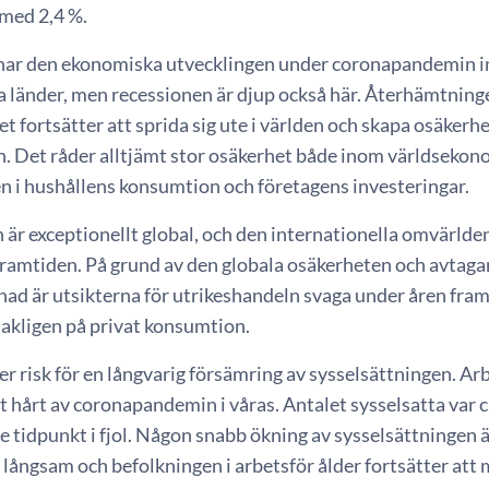
med 2,4 %.
 har den ekonomiska utvecklingen under coronapandemin inte
 länder, men recessionen är djup också här. Återhämtning
t fortsätter att sprida sig ute i världen och skapa osäke
. Det råder alltjämt stor osäkerhet både inom världsekono
n i hushållens konsumtion och företagens investeringar.
är exceptionellt global, och den internationella omvärlde
framtiden. På grund av den globala osäkerheten och avtaga
ad är utsikterna för utrikeshandeln svaga under åren fra
sakligen på privat konsumtion.
ger risk för en långvarig försämring av sysselsättningen.
t hårt av coronapandemin i våras. Antalet sysselsatta var c
tidpunkt i fjol. Någon snabb ökning av sysselsättningen är
r långsam och befolkningen i arbetsför ålder fortsätter att