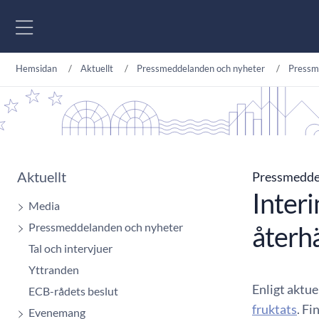
Gå till innehåll
Hemsidan
Aktuellt
Pressmeddelanden och nyheter
Pressm
Aktuellt
Pressmedd
Inter
Media
Pressmeddelanden och nyheter
återh
Tal och intervjuer
Yttranden
Enligt aktue
ECB-rådets beslut
fruktats
. F
Evenemang