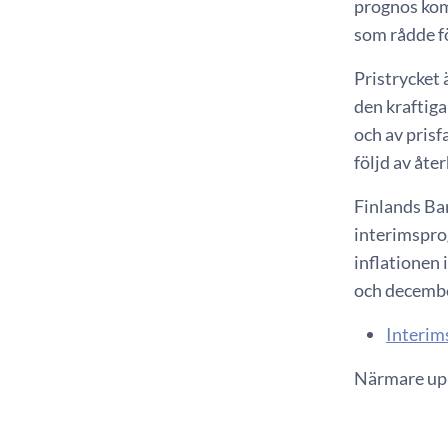
prognos kom
som rådde f
Pristrycket
den kraftiga
och av prisf
följd av åt
Finlands Ban
interimspro
inflationen
och decembe
Interim
Närmare upp