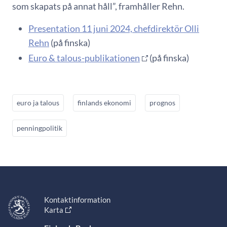
som skapats på annat håll”, framhåller Rehn.
Presentation 11 juni 2024, chefdirektör Olli
Rehn
(på finska)
Euro & talous-publikationen
(på finska)
euro ja talous
finlands ekonomi
prognos
penningpolitik
Kontaktinformation
Karta