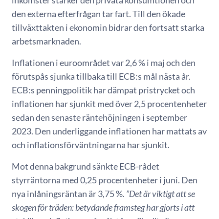
inkomster stärker den privata konsumtionen och
den externa efterfrågan tar fart. Till den ökade
tillväxttakten i ekonomin bidrar den fortsatt starka
arbetsmarknaden.
Inflationen i euroområdet var 2,6 % i maj och den
förutspås sjunka tillbaka till ECB:s mål nästa år.
ECB:s penningpolitik har dämpat pristrycket och
inflationen har sjunkit med över 2,5 procentenheter
sedan den senaste räntehöjningen i september
2023. Den underliggande inflationen har mattats av
och inflationsförväntningarna har sjunkit.
Mot denna bakgrund sänkte ECB-rådet
styrräntorna med 0,25 procentenheter i juni. Den
nya inlåningsräntan är 3,75 %.
”Det är viktigt att se
skogen för träden: betydande framsteg har gjorts i att