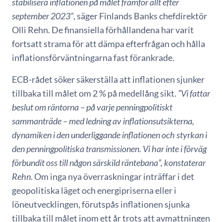
stabilisera inflationen på målet framför allt efter
september 2023”
, säger Finlands Banks chefdirektör
Olli Rehn. De finansiella förhållandena har varit
fortsatt strama för att dämpa efterfrågan och hålla
inflationsförväntningarna fast förankrade.
ECB-rådet söker säkerställa att inflationen sjunker
tillbaka till målet om 2 % på medellång sikt.
”Vi fattar
beslut om räntorna – på varje penningpolitiskt
sammanträde – med ledning av inflationsutsikterna,
dynamiken i den underliggande inflationen och styrkan i
den penningpolitiska transmissionen. Vi har inte i förväg
förbundit oss till någon särskild räntebana”, konstaterar
Rehn
. Om inga nya överraskningar inträffar i det
geopolitiska läget och energipriserna eller i
löneutvecklingen, förutspås inflationen sjunka
tillbaka till målet inom ett år trots att avmattningen