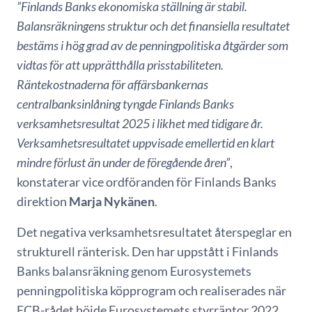
”Finlands Banks ekonomiska ställning är stabil.
Balansräkningens struktur och det finansiella resultatet
bestäms i hög grad av de penningpolitiska åtgärder som
vidtas för att upprätthålla prisstabiliteten.
Räntekostnaderna för affärsbankernas
centralbanksinlåning tyngde Finlands Banks
verksamhetsresultat 2025 i likhet med tidigare år.
Verksamhetsresultatet uppvisade emellertid en klart
mindre förlust än under de föregående åren”
,
konstaterar vice ordföranden för Finlands Banks
direktion
Marja Nykänen
.
Det negativa verksamhetsresultatet återspeglar en
strukturell ränterisk. Den har uppstått i Finlands
Banks balansräkning genom Eurosystemets
penningpolitiska köpprogram och realiserades när
ECB-rådet höjde Eurosystemets styrräntor 2022