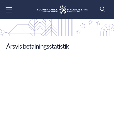
Gå till innehåll
Årsvis betalningsstatistik