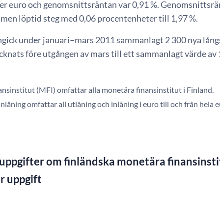
der euro och genomsnittsräntan var 0,91 %. Genomsnittsrä
en löptid steg med 0,06 procentenheter till 1,97 %.
ngick under januari–mars 2011 sammanlagt 2 300 nya långsi
cknats före utgången av mars till ett sammanlagt värde av 
nsinstitut (MFI) omfattar alla monetära finansinstitut i Finland.
nlåning omfattar all utlåning och inlåning i euro till och från he
uppgifter om finländska monetära finansinstit
r uppgift