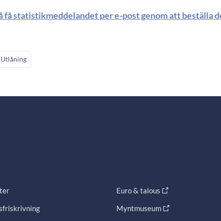
å få statistikmeddelandet per e-post genom att beställa 
Utlåning
ter
Euro & talous
friskrivning
Myntmuseum