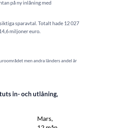
ntan på ny inlåning med
ktiga sparavtal. Totalt hade 12 027
14,6 miljoner euro.
la euroområdet men andra länders andel är
uts in- och utlåning,
Mars,
12 mån