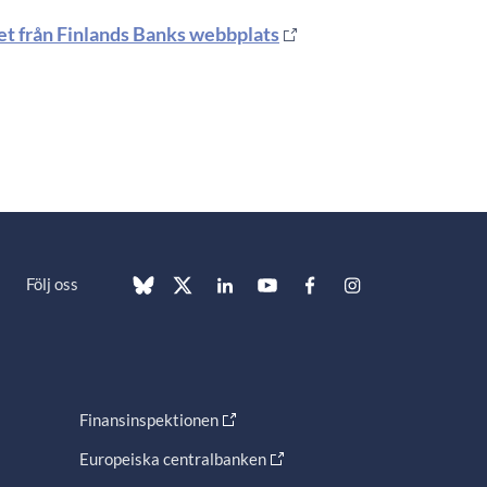
det från Finlands Banks webbplats
Följ oss
Finansinspektionen
Europeiska centralbanken