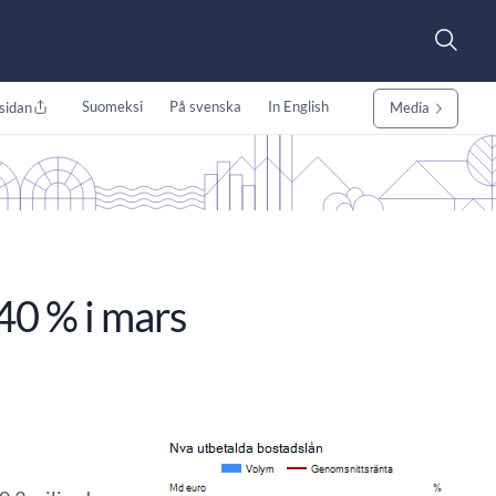
Suomeksi
På svenska
In English
sidan
Media
40 % i mars