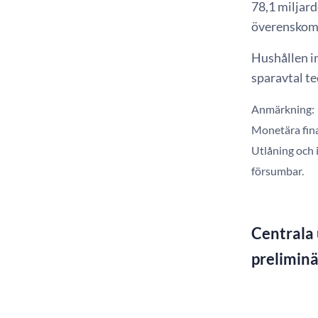
78,1 miljar
överenskomm
Hushållen i
sparavtal te
Anmärkning:
Monetära fina
Utlåning och i
försumbar.
Centrala 
preliminä