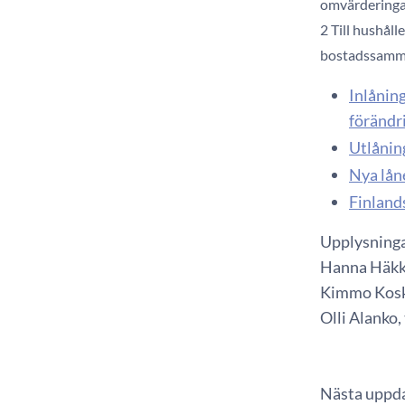
omvärderinga
2 Till hushåll
bostadssamma
Inlåning
förändr
Utlåning
Nya lån
Finland
Upplysning
Hanna Häkki
Kimmo Koski
Olli Alanko,
Nästa uppda