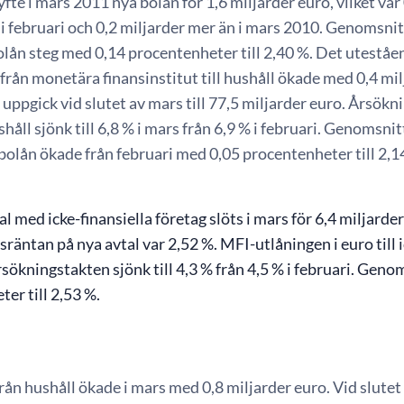
fte i mars 2011 nya bolån för 1,6 miljarder euro, vilket var
i februari och 0,2 miljarder mer än i mars 2010. Genomsni
olån steg med 0,14 procentenheter till 2,40 %. Det uteståe
 från monetära finansinstitut till hushåll ökade med 0,4 mil
 uppgick vid slutet av mars till 77,5 miljarder euro. Årsökn
ushåll sjönk till 6,8 % i mars från 6,9 % i februari. Genomsni
olån ökade från februari med 0,05 procentenheter till 2,14
l med icke-finansiella företag slöts i mars för 6,4 miljarder 
äntan på nya avtal var 2,52 %. MFI-utlåningen i euro till i
sökningstakten sjönk till 4,3 % från 4,5 % i februari. Ge
er till 2,53 %.
rån hushåll ökade i mars med 0,8 miljarder euro. Vid slutet