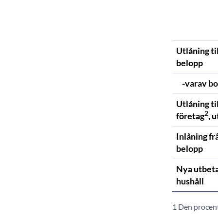
Utlåning ti
belopp
-varav bo
Utlåning ti
2
företag
, 
Inlåning fr
belopp
Nya utbeta
hushåll
1 Den procent