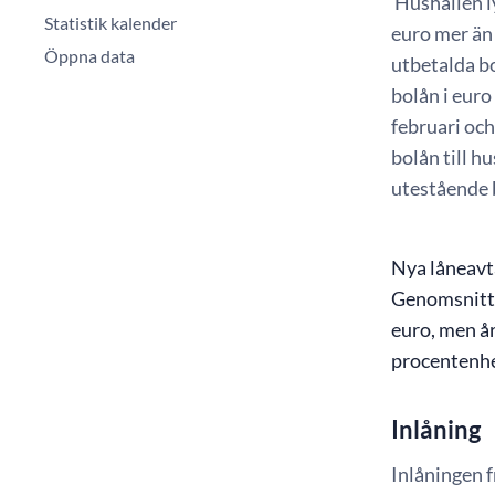
Hushållen ly
Statistik kalender
euro mer än 
Öppna data
utbetalda b
bolån i euro
februari och
bolån till h
utestående b
Nya låneavta
Genomsnittsr
euro, men år
procentenhet
Inlåning
Inlåningen f