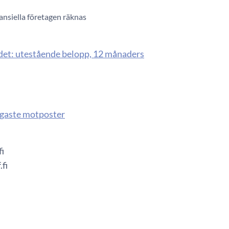
nansiella företagen räknas
rådet: utestående belopp, 12 månaders
igaste motposter
fi
fi