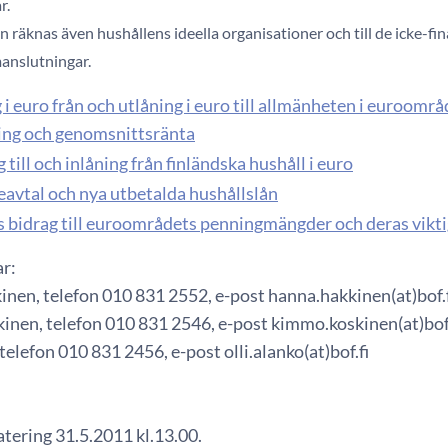
r.
en räknas även hushållens ideella organisationer och till de icke-fi
nslutningar.
 i euro från och utlåning i euro till allmänheten i euroom
ing och genomsnittsränta
 till och inlåning från finländska hushåll i euro
eavtal och nya utbetalda hushållslån
s bidrag till euroområdets penningmängder och deras vikt
ar:
nen, telefon 010 831 2552, e-post hanna.hakkinen(at)bof.
nen, telefon 010 831 2546, e-post kimmo.koskinen(at)bof.
 telefon 010 831 2456, e-post olli.alanko(at)bof.fi
tering 31.5.2011 kl.13.00.