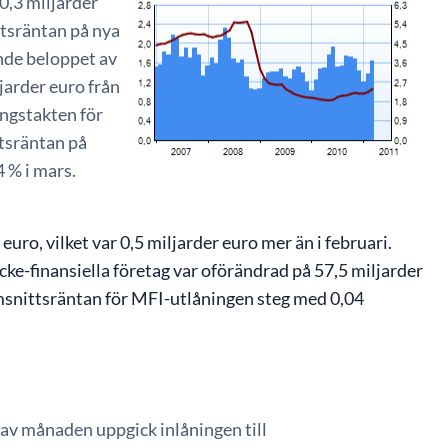
 0,3 miljarder
ttsräntan på nya
nde beloppet av
jarder euro från
ingstakten för
ttsräntan på
 % i mars.
euro, vilket var 0,5 miljarder euro mer än i februari.
cke-finansiella företag var oförändrad på 57,5 miljarder
nomsnittsräntan för MFI-utlåningen steg med 0,04
 av månaden uppgick inlåningen till