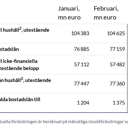
Januari,
Februari,
mn euro
mn euro
2
ll hushåll
, utestående
104 383
104 625
stadslån
76 885
77 159
ll icke-finansiella
57 112
57 482
utestående belopp
2
ån hushåll
, utestående
77 447
77 360
lda bostadslån till
1 204
1 375
uella förändringen är beräknad på månatliga stockförändringar so