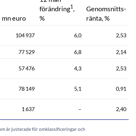
1
förändring
,
Genomsnitts-
mn euro
%
ränta, %
104 937
6,0
2,53
77 529
6,8
2,14
57 476
4,3
2,53
78 149
5,1
0,91
1 637
–
2,40
m är justerade för omklassificeringar och