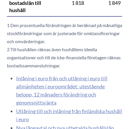
bostadslån till
1 818
1 849
1
hushåll
1 Den procentuella förändringen är beräknad på månatliga
stockförändringar som är justerade för omklassificeringar
och omvärderingar.
2 Till hushållen räknas även hushållens ideella
organisationer och till de icke-finansiella företagen räknas
bostadssammanslutningar.
Inlåning i euro från och utlåning i euro till
allmänheten i euroområdet: utestående
belopp, 12 månaders förändring och
genomsnittsränta
Utlåning till och inlåning från finländska hushåll
i euro
Nya låneavtal och nya utbetalda hushållslån