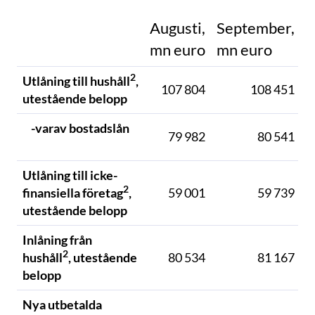
Augusti,
September,
mn euro
mn euro
e
2
Utlåning till hushåll
,
107 804
108 451
utestående belopp
-varav bostadslån
79 982
80 541
Utlåning till icke-
2
finansiella företag
,
59 001
59 739
utestående belopp
Inlåning från
2
hushåll
, utestående
80 534
81 167
belopp
Nya utbetalda