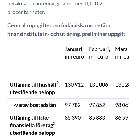
beräknade räntemarginalen med 0,1–0,2
procentenheter.
Centrala uppgifter om finländska monetära
finansinstituts in- och utlåning, preliminär uppgift
Januari,
Februari,
Mars,
mn euro
mn euro
mn euro
2
Utlåning till hushåll
,
130 912
131 006
131 289
utestående belopp
-varav bostadslån
97 782
97 852
98 067
Utlåning till icke-
85 390
85 883
86 591
2
finansiella företag
,
utestående belopp