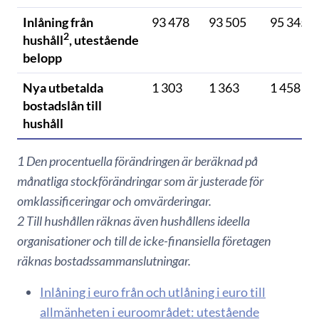
Inlåning från
93 478
93 505
95 345
2
hushåll
, utestående
belopp
Nya utbetalda
1 303
1 363
1 458
bostadslån till
hushåll
1 Den procentuella förändringen är beräknad på
månatliga stockförändringar som är justerade för
omklassificeringar och omvärderingar.
2 Till hushållen räknas även hushållens ideella
organisationer och till de icke-finansiella företagen
räknas bostadssammanslutningar.
Inlåning i euro från och utlåning i euro till
allmänheten i euroområdet: utestående