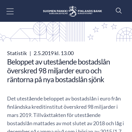
Gå till innehåll
Statistik
|
2.5.2019 kl. 13.00
Beloppet av utestående bostadslån
överskred 98 miljarder euro och
räntorna på nya bostadslån sjönk
Det utestående beloppet av bostadslån i euro från
finländska kreditinstitut överskred 98 miljarder i
mars 2019. Tillväxttakten för utestående
bostadslån mattades av mot slutet av 2018 och låg i
december på samma nivå som i början av 2015 (1,7