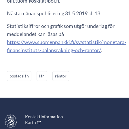
olli.tuomikoski(at)bof.fi.
Nästa månadspublicering 31.5.2019 kl. 13.
Statistiksiffror och grafik som utgör underlag för
meddelandet kan läsas på
https://www.suomenpankki.fi/sv/statistik/monetara-
finansinstituts-balansrakning-och-rantor/
.
bostadslån
lån
räntor
Kontaktinformation
Karta