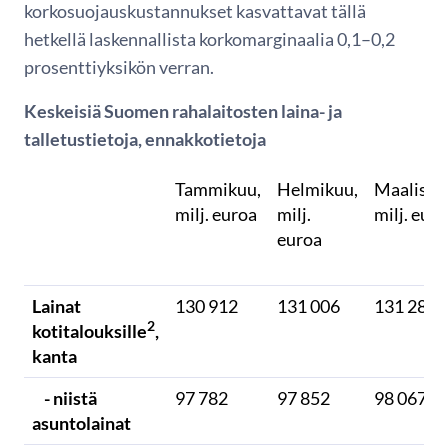
korkosuojauskustannukset kasvattavat tällä
hetkellä laskennallista korkomarginaalia 0,1–0,2
prosenttiyksikön verran.
Keskeisiä Suomen rahalaitosten laina- ja
talletustietoja, ennakkotietoja
Tammikuu,
Helmikuu,
Maalisku
milj. euroa
milj.
milj. eur
euroa
Lainat
130 912
131 006
131 289
2
kotitalouksille
,
kanta
- niistä
97 782
97 852
98 067
asuntolainat