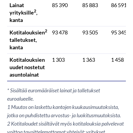
Lainat
85 390
85 883
86 591
2
yrityksille
,
kanta
2
Kotitalouksien
93 478
93 505
95 345
talletukset,
kanta
Kotitalouksien
1 303
1 363
1 458
uudet nostetut
asuntolainat
* Sisältää euromääräiset lainat ja talletukset
euroalueelle.
1
Muutos on laskettu kantojen kuukausimuutoksista,
jotka on puhdistettu arvostus- ja luokitusmuutoksista.
2 Kotitaloudet sisältävät myös kotitalouksia palvelevat
voittoa tavoittelemattomat yhteisöt; yritykset