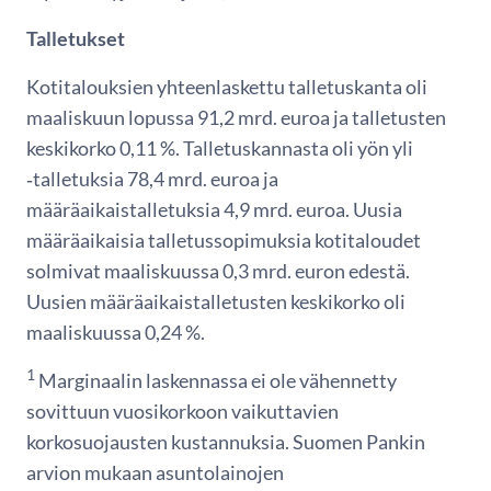
Talletukset
Kotitalouksien yhteenlaskettu talletuskanta oli
maaliskuun lopussa 91,2 mrd. euroa ja talletusten
keskikorko 0,11 %. Talletuskannasta oli yön yli
‑talletuksia 78,4 mrd. euroa ja
määräaikaistalletuksia 4,9 mrd. euroa. Uusia
määräaikaisia talletussopimuksia kotitaloudet
solmivat maaliskuussa 0,3 mrd. euron edestä.
Uusien määräaikaistalletusten keskikorko oli
maaliskuussa 0,24 %.
1
Marginaalin laskennassa ei ole vähennetty
sovittuun vuosikorkoon vaikuttavien
korkosuojausten kustannuksia. Suomen Pankin
arvion mukaan asuntolainojen