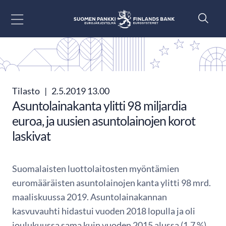
Siirry sisältöön
Tilasto
|
2.5.2019 13.00
Asuntolainakanta ylitti 98 miljardia
euroa, ja uusien asuntolainojen korot
laskivat
Suomalaisten luottolaitosten myöntämien
euromääräisten asuntolainojen kanta ylitti 98 mrd.
maaliskuussa 2019. Asuntolainakannan
kasvuvauhti hidastui vuoden 2018 lopulla ja oli
joulukuussa sama kuin vuoden 2015 alussa (1,7 %).