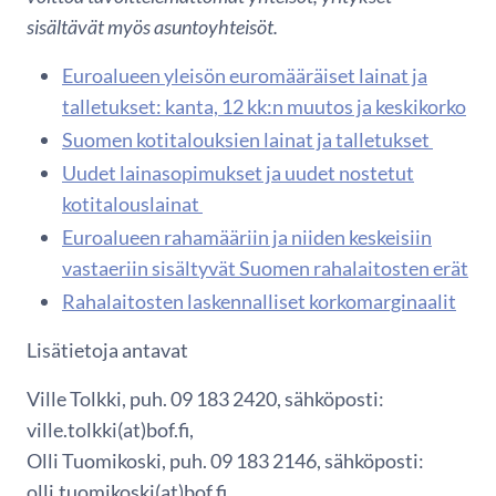
sisältävät myös asuntoyhteisöt.
Euroalueen yleisön euromääräiset lainat ja
talletukset: kanta, 12 kk:n muutos ja keskikorko
Suomen kotitalouksien lainat ja talletukset
Uudet lainasopimukset ja uudet nostetut
kotitalouslainat
Euroalueen rahamääriin ja niiden keskeisiin
vastaeriin sisältyvät Suomen rahalaitosten erät
Rahalaitosten laskennalliset korkomarginaalit
Lisätietoja antavat
Ville Tolkki, puh. 09 183 2420, sähköposti:
ville.tolkki(at)bof.fi,
Olli Tuomikoski, puh. 09 183 2146, sähköposti:
olli.tuomikoski(at)bof.fi.