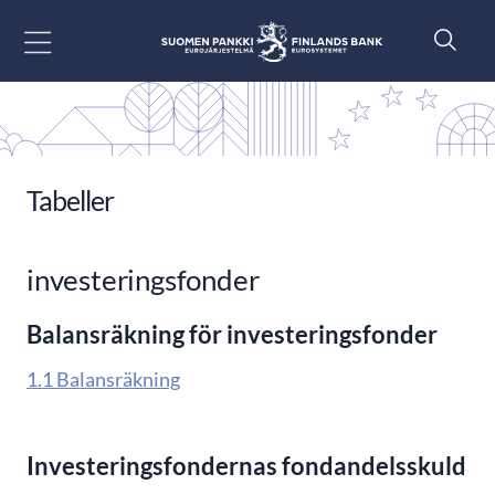
Gå till innehåll
Tabeller
investeringsfonder
Balansräkning för investeringsfonder
1.1 Balansräkning
Investeringsfondernas fondandelsskuld