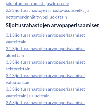
jakautuminen omistajasektoreille
2.2 Sijoitusrahastojen rahasto-osuusvelka ja
nettomerkinnät tyyppiluokittain
Sijoitusrahastojen arvopaperisaamiset
3.1 Sijoitusrahastojen arvopaperisaamiset
vaateittain
3.2 Sijoitusrahastojen arvopaperisaamiset
alueittain
3.3 Sijoitusrahastojen arvopaperisaamiset
sektoreittain
3.4 Sijoitusrahastojen arvopaperisaamiset
valuutoittain
3.5 Sijoitusrahastojen arvopaperisaamiset
vaateittain ja alueittain
3.6 Sijoitusrahastojen arvopaperisaamiset