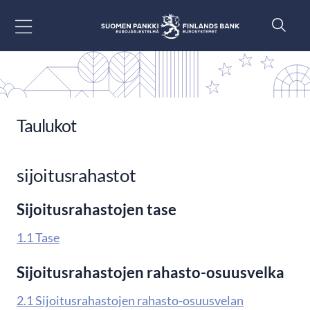
Siirry sisältöön
Taulukot
sijoitusrahastot
Sijoitusrahastojen tase
1.1 Tase
Sijoitusrahastojen rahasto-osuusvelka
2.1 Sijoitusrahastojen rahasto-osuusvelan