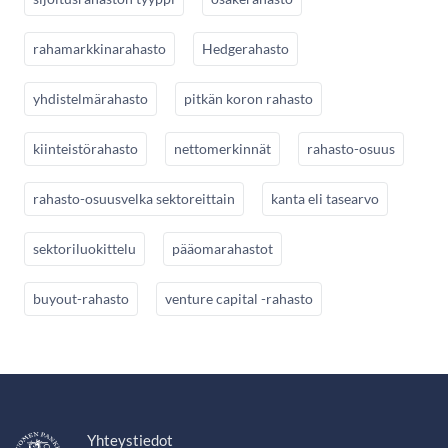
rahamarkkinarahasto
Hedgerahasto
yhdistelmärahasto
pitkän koron rahasto
kiinteistörahasto
nettomerkinnät
rahasto-osuus
rahasto-osuusvelka sektoreittain
kanta eli tasearvo
sektoriluokittelu
pääomarahastot
buyout-rahasto
venture capital -rahasto
Yhteystiedot