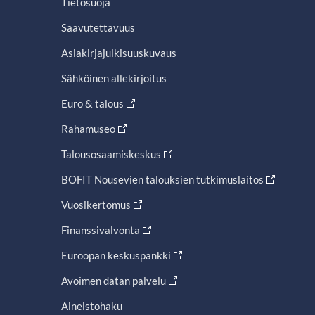
Tietosuoja
Saavutettavuus
Asiakirjajulkisuuskuvaus
Sähköinen allekirjoitus
Euro & talous
Rahamuseo
Talousosaamiskeskus
BOFIT Nousevien talouksien tutkimuslaitos
Vuosikertomus
Finanssivalvonta
Euroopan keskuspankki
Avoimen datan palvelu
Aineistohaku