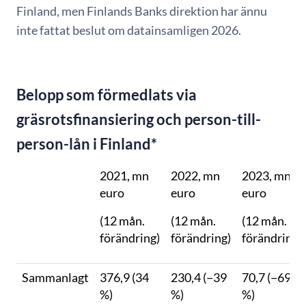
Finland, men Finlands Banks direktion har ännu
inte fattat beslut om datainsamligen 2026.
Belopp som förmedlats via
gräsrotsfinansiering och person-till-
person-lån i Finland*
2021, mn
2022, mn
2023, mn
euro
euro
euro
(12 mån.
(12 mån.
(12 mån.
förändring)
förändring)
förändring)
Sammanlagt
376,9 (34
230,4 (−39
70,7 (−69
%)
%)
%)