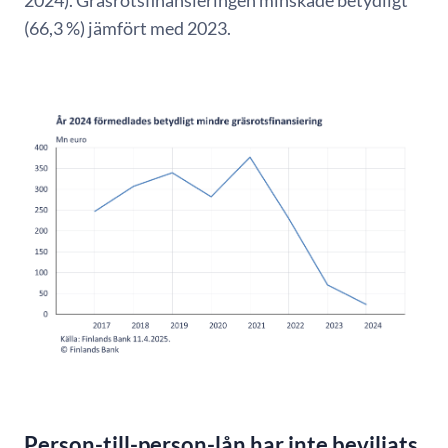
2024). Gräsrotsfinansieringen minskade betydligt
(66,3 %) jämfört med 2023.
Person-till-person-lån har inte beviljats