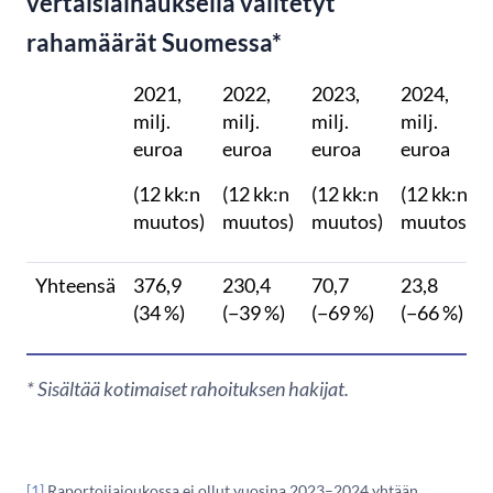
vertaislainauksella välitetyt
rahamäärät Suomessa*
2021,
2022,
2023,
2024,
milj.
milj.
milj.
milj.
euroa
euroa
euroa
euroa
(12 kk:n
(12 kk:n
(12 kk:n
(12 kk:n
muutos)
muutos)
muutos)
muutos)
Yhteensä
376,9
230,4
70,7
23,8
(34 %)
(−39 %)
(−69 %)
(−66 %)
* Sisältää kotimaiset rahoituksen hakijat.
[1]
Raportoijajoukossa ei ollut vuosina 2023–2024 yhtään