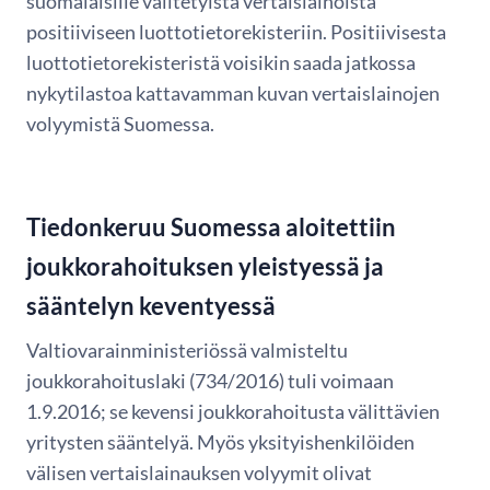
suomalaisille välitetyistä vertaislainoista
positiiviseen luottotietorekisteriin. Positiivisesta
luottotietorekisteristä voisikin saada jatkossa
nykytilastoa kattavamman kuvan vertaislainojen
volyymistä Suomessa.
Tiedonkeruu Suomessa aloitettiin
joukkorahoituksen yleistyessä ja
sääntelyn keventyessä
Valtiovarainministeriössä valmisteltu
joukkorahoituslaki (734/2016) tuli voimaan
1.9.2016; se kevensi joukkorahoitusta välittävien
yritysten sääntelyä. Myös yksityishenkilöiden
välisen vertaislainauksen volyymit olivat