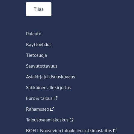
Tilaa
Palaute
Käyttöehdot
Tietosuoja
Saavutettavuus
Asiakirjajulkisuuskuvaus
Sähköinen allekirjoitus
Euro & talous
Rahamuseo
Talousosaamiskeskus
BOFIT Nousevien talouksien tutkimuslaitos