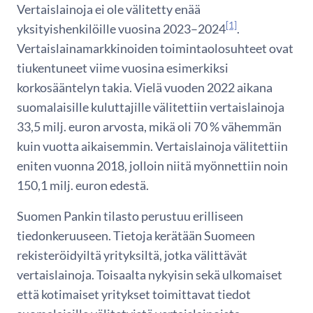
Vertaislainoja ei ole välitetty enää
[1]
yksityishenkilöille vuosina 2023–2024
.
Vertaislainamarkkinoiden toimintaolosuhteet ovat
tiukentuneet viime vuosina esimerkiksi
korkosääntelyn takia. Vielä vuoden 2022 aikana
suomalaisille kuluttajille välitettiin vertaislainoja
33,5 milj. euron arvosta, mikä oli 70 % vähemmän
kuin vuotta aikaisemmin. Vertaislainoja välitettiin
eniten vuonna 2018, jolloin niitä myönnettiin noin
150,1 milj. euron edestä.
Suomen Pankin tilasto perustuu erilliseen
tiedonkeruuseen. Tietoja kerätään Suomeen
rekisteröidyiltä yrityksiltä, jotka välittävät
vertaislainoja. Toisaalta nykyisin sekä ulkomaiset
että kotimaiset yritykset toimittavat tiedot