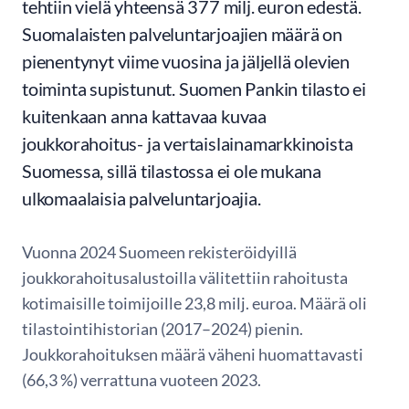
tehtiin vielä yhteensä 377 milj. euron edestä.
Suomalaisten palveluntarjoajien määrä on
pienentynyt viime vuosina ja jäljellä olevien
toiminta supistunut. Suomen Pankin tilasto ei
kuitenkaan anna kattavaa kuvaa
joukkorahoitus- ja vertaislainamarkkinoista
Suomessa, sillä tilastossa ei ole mukana
ulkomaalaisia palveluntarjoajia.
Vuonna 2024 Suomeen rekisteröidyillä
joukkorahoitusalustoilla välitettiin rahoitusta
kotimaisille toimijoille 23,8 milj. euroa. Määrä oli
tilastointihistorian (2017–2024) pienin.
Joukkorahoituksen määrä väheni huomattavasti
(66,3 %) verrattuna vuoteen 2023.