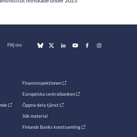
nansinstitut minskade under 2023
Följ oss
Finansinspektionen
Europeiska centralbanken
ande
Öppna data tjänst
Sök material
Finlands Banks konstsamling