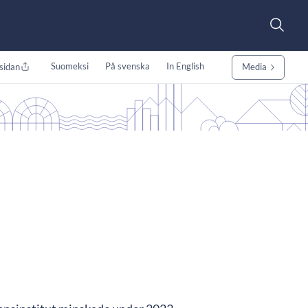
Suomeksi
På svenska
In English
sidan
Media