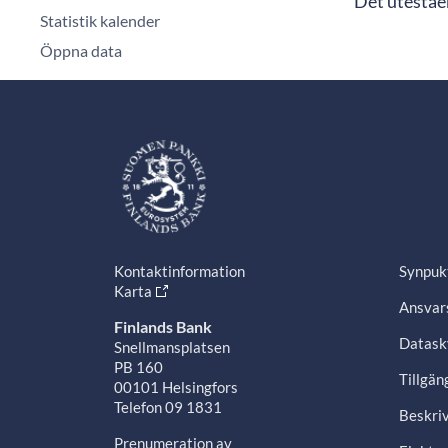
Det uteståe
Statistik kalender
Öppna data
Kontaktinformation
Synpuk
Karta
Ansvars
Finlands Bank
Datask
Snellmansplatsen
PB 160
Tillgän
00101 Helsingfors
Telefon 09 1831
Beskriv
Prenumeration av