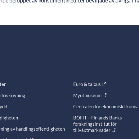
nde beloppet av konsumentkrediter beviljade av övriga fi
ter
Euro & talous
friskrivning
Myntmuseum
ydd
Centralen för ekonomiskt kunn
gligheten
BOFIT – Finlands Banks
forskningsinstitut för
ning av handlingsoffentligheten
tillväxtmarknader