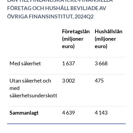
FÖRETAG OCH HUSHÅLL BEVILJADE AV
ÖVRIGA FINANSINSTITUT, 2024Q2
Företagslån
Hushållslån
(miljoner
(miljoner
euro)
euro)
Med säkerhet
1 637
3 668
Utan säkerhet och
3 002
475
med
säkerhetsunderskott
Sammanlagt
4 639
4 143