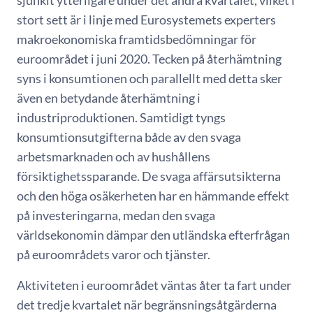
sjunkit ytterligare under det andra kvartalet, vilket i
stort sett är i linje med Eurosystemets experters
makroekonomiska framtidsbedömningar för
euroområdet i juni 2020. Tecken på återhämtning
syns i konsumtionen och parallellt med detta sker
även en betydande återhämtning i
industriproduktionen. Samtidigt tyngs
konsumtionsutgifterna både av den svaga
arbetsmarknaden och av hushållens
försiktighetssparande. De svaga affärsutsikterna
och den höga osäkerheten har en hämmande effekt
på investeringarna, medan den svaga
världsekonomin dämpar den utländska efterfrågan
på euroområdets varor och tjänster.
Aktiviteten i euroområdet väntas åter ta fart under
det tredje kvartalet när begränsningsåtgärderna