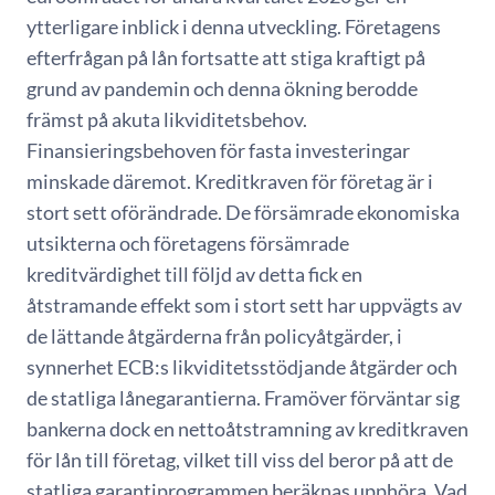
ytterligare inblick i denna utveckling. Företagens
efterfrågan på lån fortsatte att stiga kraftigt på
grund av pandemin och denna ökning berodde
främst på akuta likviditetsbehov.
Finansieringsbehoven för fasta investeringar
minskade däremot. Kreditkraven för företag är i
stort sett oförändrade. De försämrade ekonomiska
utsikterna och företagens försämrade
kreditvärdighet till följd av detta fick en
åtstramande effekt som i stort sett har uppvägts av
de lättande åtgärderna från policyåtgärder, i
synnerhet ECB:s likviditetsstödjande åtgärder och
de statliga lånegarantierna. Framöver förväntar sig
bankerna dock en nettoåtstramning av kreditkraven
för lån till företag, vilket till viss del beror på att de
statliga garantiprogrammen beräknas upphöra. Vad