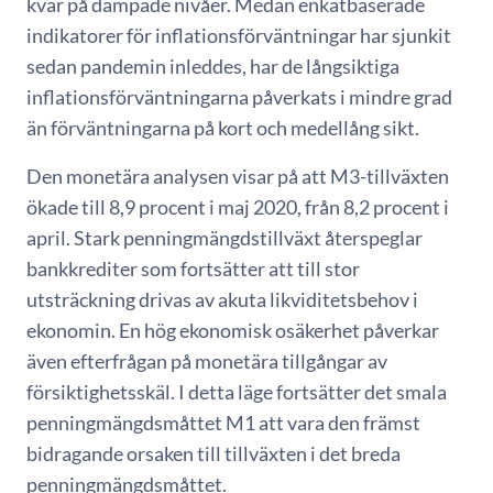
kvar på dämpade nivåer. Medan enkätbaserade
indikatorer för inflationsförväntningar har sjunkit
sedan pandemin inleddes, har de långsiktiga
inflationsförväntningarna påverkats i mindre grad
än förväntningarna på kort och medellång sikt.
Den monetära analysen visar på att M3-tillväxten
ökade till 8,9 procent i maj 2020, från 8,2 procent i
april. Stark penningmängdstillväxt återspeglar
bankkrediter som fortsätter att till stor
utsträckning drivas av akuta likviditetsbehov i
ekonomin. En hög ekonomisk osäkerhet påverkar
även efterfrågan på monetära tillgångar av
försiktighetsskäl. I detta läge fortsätter det smala
penningmängdsmåttet M1 att vara den främst
bidragande orsaken till tillväxten i det breda
penningmängdsmåttet.