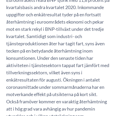
Euroområdets reala BNP sjönk med 11,8 procent på
kvartalsbasis andra kvartalet 2020. Inkommande
uppgifter och enkätresultat tyder på en fortsatt
återhämtning i euroområdets ekonomi och pekar
mot en stark rekyl i BNP-tillväxt under det tredje
kvartalet. Samtidigt som industri- och
tjänsteproduktionen åter har tagit fart, syns även
tecken på en betydande återhämtning inom
konsumtionen. Under den senaste tiden har
aktiviteten i tjänstesektorn tappat fart jämfört med
tillverkningssektorn, vilket även syns i
enkätresultaten för augusti. Ökningen i antalet
coronasmittade under sommarmånaderna har en
motverkande effekt på utsikterna på kort sikt.
Också framöver kommer en varaktig återhämtning
att i hög grad vara avhängig av hur pandemin