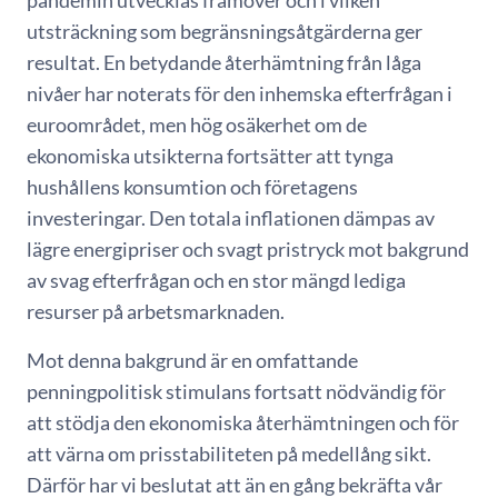
pandemin utvecklas framöver och i vilken
utsträckning som begränsningsåtgärderna ger
resultat. En betydande återhämtning från låga
nivåer har noterats för den inhemska efterfrågan i
euroområdet, men hög osäkerhet om de
ekonomiska utsikterna fortsätter att tynga
hushållens konsumtion och företagens
investeringar. Den totala inflationen dämpas av
lägre energipriser och svagt pristryck mot bakgrund
av svag efterfrågan och en stor mängd lediga
resurser på arbetsmarknaden.
Mot denna bakgrund är en omfattande
penningpolitisk stimulans fortsatt nödvändig för
att stödja den ekonomiska återhämtningen och för
att värna om prisstabiliteten på medellång sikt.
Därför har vi beslutat att än en gång bekräfta vår