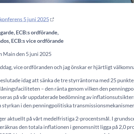
konferens 5 juni 2025
agarde, ECB:s ordförande,
ndos, ECB:s vice ordförande
m Main den 5 juni 2025
dag, vice ordföranden och jag önskar er hjärtligt välkomna
slutade idag att sänka de tre styrräntorna med 25 punkter.
låningsfaciliteten – den ränta genom vilken den penningpol
seras på vår uppdaterade bedömning av inflationsutsikter
ch styrkan i den penningpolitiska transmissionsmekanisme
gger aktuellt på vårt medelfristiga 2-procentsmål. I grund
räknas den totala inflationen i genomsnitt ligga på 2,0 p