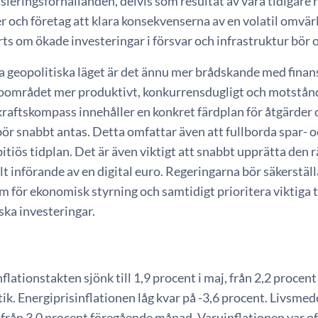
nsieringsförhållanden, delvis som resultat av våra tidigare
 och företag att klara konsekvenserna av en volatil omvär
rts om ökade investeringar i försvar och infrastruktur bör o
la geopolitiska läget är det ännu mer brådskande med finans
roområdet mer produktivt, konkurrensdugligt och motstå
raftskompass innehåller en konkret färdplan för åtgärder o
bör snabbt antas. Detta omfattar även att fullborda spar- 
itiös tidplan. Det är även viktigt att snabbt upprätta den r
lt införande av en digital euro. Regeringarna bör säkerställa
m för ekonomisk styrning och samtidigt prioritera viktiga 
ska investeringar.
n
flationstakten sjönk till 1,9 procent i maj, från 2,2 procent 
ik. Energiprisinflationen låg kvar på -3,6 procent. Livsmede
, från 3,0 procent föregående månad. Varuinflationen var 