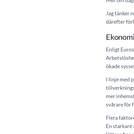
Jag tänker n
därefter för
Ekonomis
Enligt Euros
Arbetslöshet
ökade syssel
I linje med
tillverkning
mer inhemskt
svårare för 
Flera faktor
En starkare 