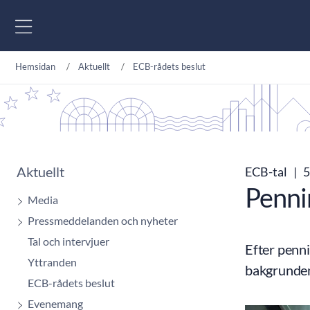
Gå till innehåll
Hemsidan
Aktuellt
ECB-rådets beslut
Aktuellt
ECB-tal
|
5
Penni
Media
Pressmeddelanden och nyheter
Tal och intervjuer
Efter penn
Yttranden
bakgrunden
ECB-rådets beslut
Evenemang