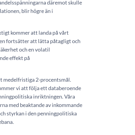
Om handelsspänningarna däremot skulle
lationen, blir högre än i
ktigt kommer att landa på vårt
 fortsätter att lätta påtagligt och
äkerhet och en volatil
nde effekt på
vårt medelfristiga 2-procentsmål.
ommer vi att följa ett databeroende
nningpolitiska inriktningen. Våra
kterna med beaktande av inkommande
ch styrkan i den penningpolitiska
tebana.