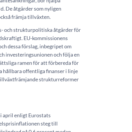
 räntesänkningar, bör hjälpa
ld. De åtgärder som nyligen
ckså främja tillväxten.
- och strukturpolitiska åtgärder för
ndskraftigt. EU-kommissionens
ch dessa förslag, inbegripet om
och investeringsunionen och följa en
ättsliga ramen för att förbereda för
 hållbara offentliga finanser i linje
tillväxtfrämjande strukturreformer
i april enligt Eurostats
lsprisinflationen steg till
oförändrad på 0,6 procent medan