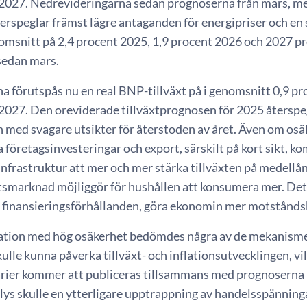
 2027. Nedrevideringarna sedan prognoserna från mars, me
erspeglar främst lägre antaganden för energipriser och en 
msnitt på 2,4 procent 2025, 1,9 procent 2026 och 2027 proce
sedan mars.
a förutspås nu en real BNP-tillväxt på i genomsnitt 0,9 p
2027. Den oreviderade tillväxtprognosen för 2025 återspegl
 med svagare utsikter för återstoden av året. Även om osä
 företagsinvesteringar och export, särskilt på kort sikt, k
infrastruktur att mer och mer stärka tillväxten på medellå
tsmarknad möjliggör för hushållen att konsumera mer. Det
inansieringsförhållanden, göra ekonomin mer motståndskr
uation med hög osäkerhet bedömdes några av de mekanismer
kulle kunna påverka tillväxt- och inflationsutvecklingen, vi
rier kommer att publiceras tillsammans med prognoserna 
lys skulle en ytterligare upptrappning av handelsspänn