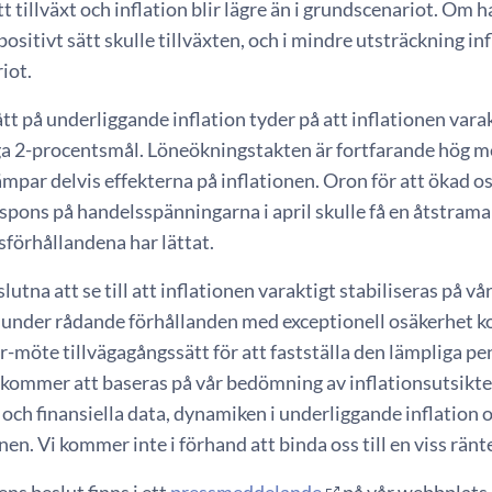
att tillväxt och inflation blir lägre än i grundscenariot. 
positivt sätt skulle tillväxten, och i mindre utsträckning inf
iot.
tt på underliggande inflation tyder på att inflationen vara
a 2-procentsmål. Löneökningstakten är fortfarande hög men
mpar delvis effekterna på inflationen. Oron för att ökad os
pons på handelsspänningarna i april skulle få en åtstrama
sförhållandena har lättat.
eslutna att se till att inflationen varaktigt stabiliseras på 
t under rådande förhållanden med exceptionell osäkerhet k
-möte tillvägagångssätt för att fastställa den lämpliga pe
 kommer att baseras på vår bedömning av inflationsutsi
ch finansiella data, dynamiken i underliggande inflation o
en. Vi kommer inte i förhand att binda oss till en viss rän
s beslut finns i ett
pressmeddelande
på vår webbplats.