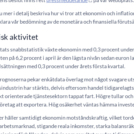
u mer i detalj beskriva hur vi tror att ekonomin och inflat
klara vår bedömning av de monetära och finansiella föruts
k aktivitet
tats snabbstatistik växte ekonomin med 0,3 procent under 
en på 6,2 procent i april är den lägsta nivån sedan euron 
sättningen med 0,3 procent under årets första kvartal.
 prognoserna pekar enkätdata överlag mot något svagare ut
sindustrin har stärkts, delvis eftersom handel tidigarelagts 
 orienterade tjänstesektorn tappat fart. Högre tullar och
företag att exportera. Hög osäkerhet väntas hämma investe
er håller samtidigt ekonomin motståndskraftig, vilket torde
arbetsmarknad, stigande reala inkomster, starka balansräk