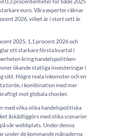
d 0,3 procentenheter för både 2025
starkare euro. Våra experter räknar
nt 2026, vilket är i stort sett är
rocent 2025, 1,1 procent 2026 och
ar ett starkare första kvartal i
kerheten kring handelspolitiken
ommer ökande statliga investeringar i
ng sikt. Högre reala inkomster och en
ta torde, i kombination med mer
aftigt mot globala chocker.
 med vilka olika handelspolitiska
lket åskådliggörs med olika scenarier
på vår webbplats. Under denna
ingar under de kommande månaderna