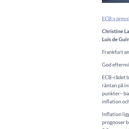
ECB:s press
Christine L
Luis de Gui
Frankfurt a
God eftermid
ECB-rådet be
räntan på in
punkter– ba
inflation o
Inflation li
prognoser be