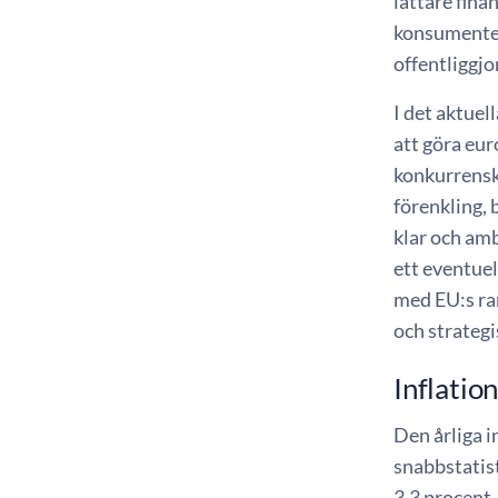
lättare fina
konsumenter
offentliggjo
I det aktuel
att göra eu
konkurrensk
förenkling, 
klar och amb
ett eventuel
med EU:s ra
och strategi
Inflatio
Den årliga in
snabbstatist
3,3 procent