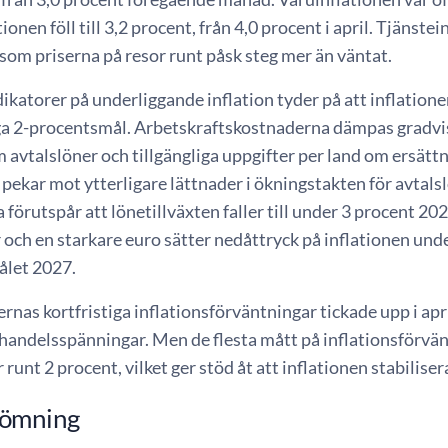
ionen föll till 3,2 procent, från 4,0 procent i april. Tjänstei
som priserna på resor runt påsk steg mer än väntat.
dikatorer på underliggande inflation tyder på att inflation
ga 2-procentsmål. Arbetskraftskostnaderna dämpas gradvi
 avtalslöner och tillgängliga uppgifter per land om ersätt
 pekar mot ytterligare lättnader i ökningstakten för avta
förutspår att lönetillväxten faller till under 3 procent 2
 och en starkare euro sätter nedåttryck på inflationen un
målet 2027.
as kortfristiga inflationsförväntningar tickade upp i april
andelsspänningar. Men de flesta mått på inflationsförvänt
 runt 2 procent, vilket ger stöd åt att inflationen stabiliser
ömning