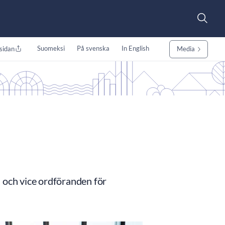
Suomeksi
På svenska
In English
sidan
Media
och vice ordföranden för