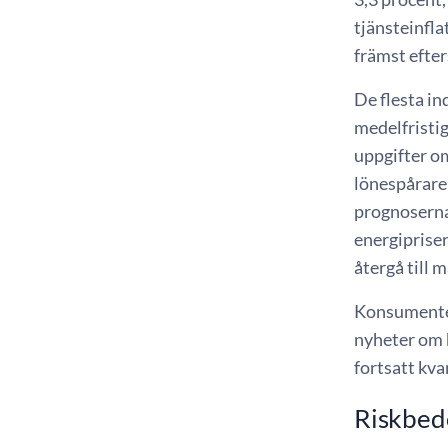
tjänsteinflat
främst efter
De flesta in
medelfristi
uppgifter om
lönespårare
prognoserna 
energipriser
återgå till 
Konsumentern
nyheter om h
fortsatt kvar
Riskbed