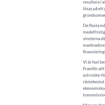
resultera i 
lösas på ett 
grundscenar
De flesta må
medelfristig
vinsterna dä
marknadsres
finansiering
Vi är fast b
Framför all
och möte-för
räntebeslut
ekonomiska o
transmission
Mer om dagen