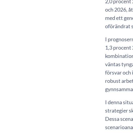
2,0 procent
och 2026, åt
med ett geno
oförändrat 
I prognosern
1,3 procent 
kombination
väntas tynga
försvar och 
robust arbe
gynnsamma f
I denna sit
strategier s
Dessa scena
scenarioana