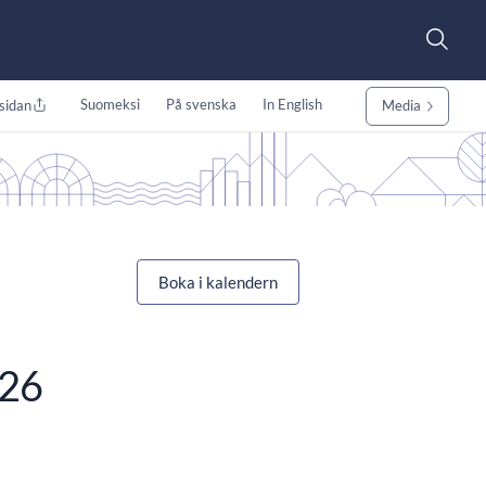
Suomeksi
På svenska
In English
sidan
Media
Boka i kalendern
026