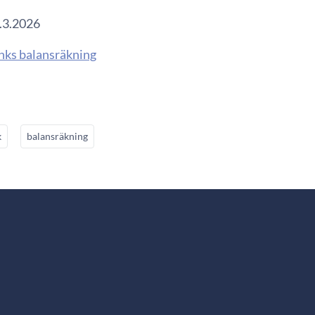
7.3.2026
nks balansräkning
k
balansräkning