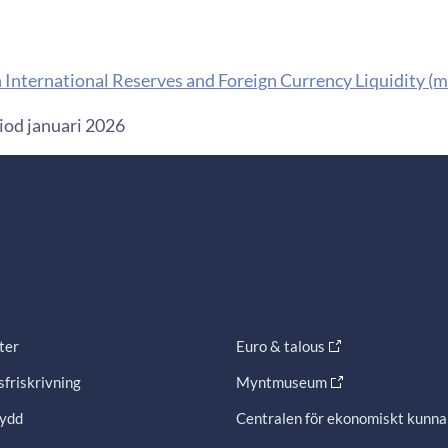
 International Reserves and Foreign Currency Liquidity (
iod januari 2026
ter
Euro & talous
friskrivning
Myntmuseum
ydd
Centralen för ekonomiskt kunn