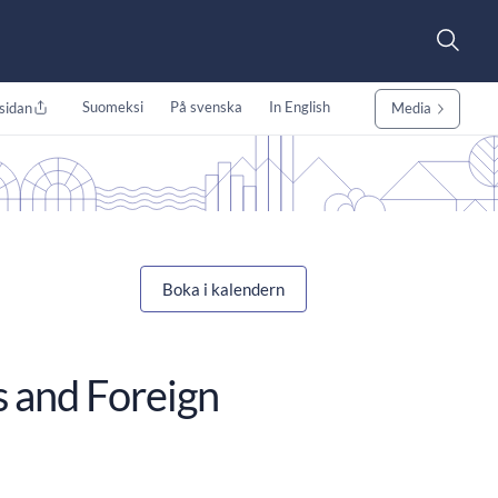
Suomeksi
På svenska
In English
sidan
Media
Boka i kalendern
s and Foreign