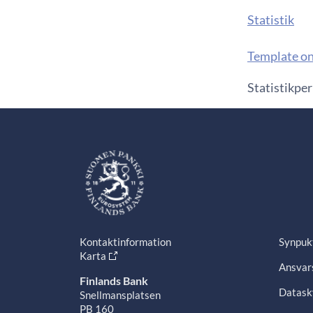
Statistik
Template on
Statistikper
Kontaktinformation
Synpuk
Karta
Ansvars
Finlands Bank
Datask
Snellmansplatsen
PB 160