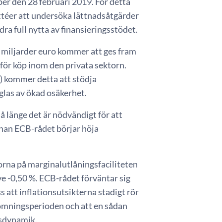
er den 28 februari 2019. För detta
téer att undersöka lättnadsåtgärder
dra full nytta av finansieringsstödet.
0 miljarder euro kommer att ges fram
n för köp inom den privata sektorn.
) kommer detta att stödja
glas av ökad osäkerhet.
å länge det är nödvändigt för att
nan ECB-rådet börjar höja
orna på marginalutlåningsfaciliteten
ve -0,50 %. ECB-rådet förväntar sig
ss att inflationsutsikterna stadigt rör
edömningsperioden och att en sådan
nsdynamik.