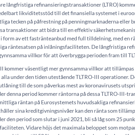
are långfristiga refinansieringstransaktioner (LTRO) komm
elbart likviditetsstöd till det finansiella systemet i eur
liga tecken på påfrestning på penningmarknaderna eller br
a transaktioner att bidra till en effektiv säkerhetsmekan
i form av ett fastränteanbud med full tilldelning, med en 
iga räntesatsen på inlåningsfaciliteten. De långfristiga r
gynnsamma villkor för att överbrygga perioden fram till TL
II kommer väsentligt mer gynnsamma villkor att tillämpas u
å alla under den tiden utestående TLTRO-III operationer. 
tlåning till de som påverkas mest av koronavirusets utspr
der denna period kommer räntorna på dessa TLTRO-III-tran
ittliga räntan på Eurosystemets huvudsakliga refinansier
åller sina kreditgivningsnivåer kan den ränta som tillämp
er den period som slutar i juni 2021, bli så låg som 25 pu
faciliteten. Vidare höjs det maximala beloppet som motpart