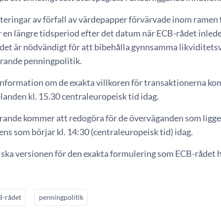
steringar av förfall av värdepapper förvärvade inom ram
 en längre tidsperiod efter det datum när ECB-rådet inlede
e det är nödvändigt för att bibehålla gynnsamma likviditetsv
ande penningpolitik.
information om de exakta villkoren för transaktionerna kom
anden kl. 15.30 centraleuropeisk tid idag.
rande kommer att redogöra för de överväganden som ligger
ns som börjar kl. 14:30 (centraleuropeisk tid) idag.
lska versionen för den exakta formulering som ECB-rådet 
-rådet
penningpolitik