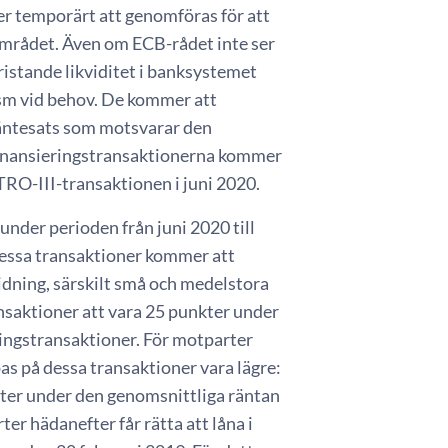
er temporärt att genomföras för att
oområdet. Även om ECB-rådet inte ser
istande likviditet i banksystemet
ism vid behov. De kommer att
räntesats som motsvarar den
efinansieringstransaktionerna kommer
TRO-III-transaktionen i juni 2020.
nder perioden från juni 2020 till
Dessa transaktioner kommer att
idning, särskilt små och medelstora
saktioner att vara 25 punkter under
ingstransaktioner. För motparter
as på dessa transaktioner vara lägre:
nkter under den genomsnittliga räntan
er hädanefter får rätta att låna i