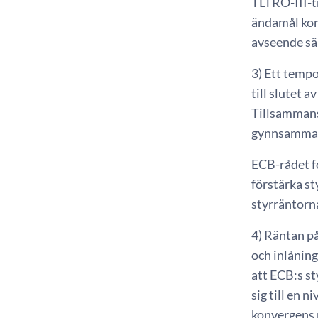
TLTRO-III-tr
ändamål kom
avseende säk
3) Ett tempo
till slutet 
Tillsammans
gynnsamma fi
ECB-rådet fo
förstärka s
styrräntorn
4) Räntan p
och inlåning
att ECB:s st
sig till en 
konvergens p