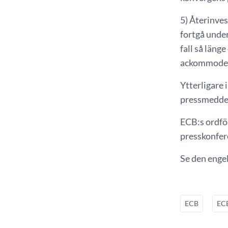
5) Återinve
fortgå under
fall så läng
ackommoder
Ytterligare 
pressmeddel
ECB:s ordfö
presskonfere
Se den enge
ECB
ECB