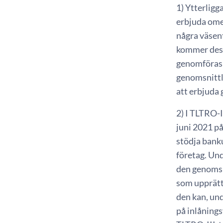
1) Ytterligg
erbjuda omed
några väsent
kommer dess
genomföras 
genomsnittl
att erbjuda 
2) I TLTRO-I
juni 2021 p
stödja banku
företag. Un
den genomsn
som upprätth
den kan, und
på inlånings