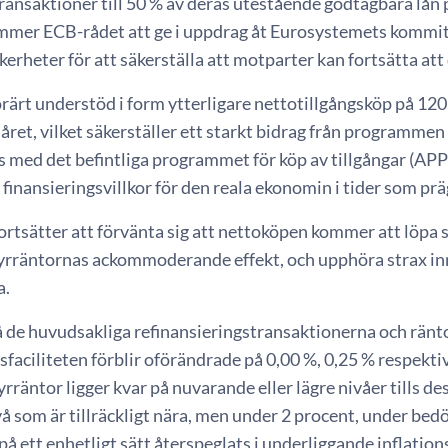
ansaktioner till 50 % av deras utestående godtagbara lån p
mer ECB-rådet att ge i uppdrag åt Eurosystemets kommit
erheter för att säkerställa att motparter kan fortsätta att 
rärt understöd i form ytterligare nettotillgångsköp på 12
av året, vilket säkerställer ett starkt bidrag från programme
 med det befintliga programmet för köp av tillgångar (APP
nansieringsvillkor för den reala ekonomin i tider som prä
rtsätter att förvänta sig att nettoköpen kommer att löpa s
tyrräntornas ackommoderande effekt, och upphöra strax in
a.
å de huvudsakliga refinansieringstransaktionerna och ränt
sfaciliteten förblir oförändrade på 0,00 %, 0,25 % respekti
yrräntor ligger kvar på nuvarande eller lägre nivåer tills de
nivå som är tillräckligt nära, men under 2 procent, under b
å ett enhetligt sätt återspeglats i underliggande inflatio