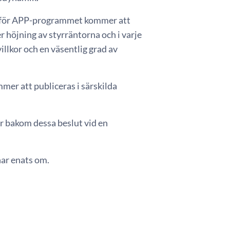
en för APP-programmet kommer att
r höjning av styrräntorna och i varje
illkor och en väsentlig grad av
mer att publiceras i särskilda
 bakom dessa beslut vid en
har enats om.