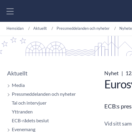
Gå till innehåll
Hemsidan
Aktuellt
Pressmeddelanden och nyheter
Nyhete
Aktuellt
Nyhet
|
12.
Euros
Media
Pressmeddelanden och nyheter
Tal och intervjuer
ECB:s pre
Yttranden
ECB-rådets beslut
Vid sitt sa
Evenemang