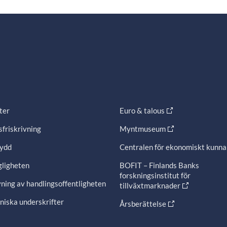
ter
Euro & talous
friskrivning
Myntmuseum
ydd
Centralen för ekonomiskt kunn
gligheten
BOFIT – Finlands Banks
forskningsinstitut för
ning av handlingsoffentligheten
tillväxtmarknader
niska underskrifter
Årsberättelse