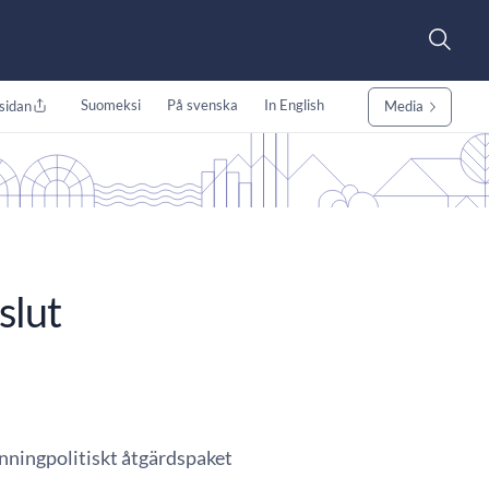
Suomeksi
På svenska
In English
sidan
Media
slut
nningpolitiskt åtgärdspaket