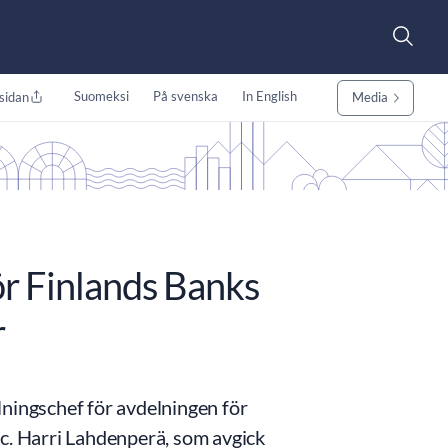
Suomeksi
På svenska
In English
sidan
Media
ör Finlands Banks
r
elningschef för avdelningen för
ic. Harri Lahdenperä, som avgick