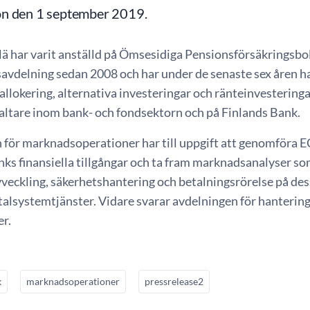
n den 1 september 2019.
ä har varit anställd på Ömsesidiga Pensionsförsäkringsbo
savdelning sedan 2008 och har under de senaste sex åren ha
 allokering, alternativa investeringar och ränteinvestering
valtare inom bank- och fondsektorn och på Finlands Bank.
 för marknadsoperationer har till uppgift att genomföra E
nks finansiella tillgångar och ta fram marknadsanalyser so
avveckling, säkerhetshantering och betalningsrörelse på d
lsystemtjänster. Vidare svarar avdelningen för hanteringe
er.
k
marknadsoperationer
pressrelease2