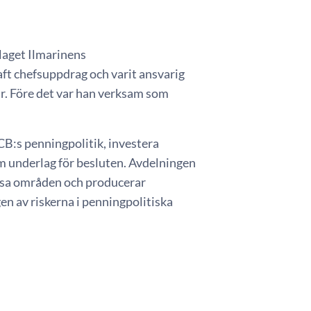
laget Ilmarinens
ft chefsuppdrag och varit ansvarig
ar. Före det var han verksam som
CB:s penningpolitik, investera
m underlag för besluten. Avdelningen
essa områden och producerar
n av riskerna i penningpolitiska