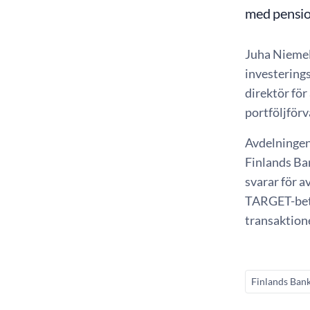
med pensio
Juha Niemel
investering
direktör för
portföljför
Avdelningen
Finlands Ba
svarar för 
TARGET-beta
transaktion
Finlands Ban