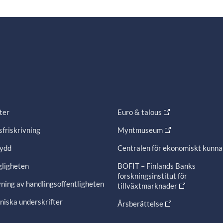
ter
Euro & talous
friskrivning
Myntmuseum
ydd
Centralen för ekonomiskt kunn
gligheten
BOFIT – Finlands Banks
forskningsinstitut för
ning av handlingsoffentligheten
tillväxtmarknader
niska underskrifter
Årsberättelse