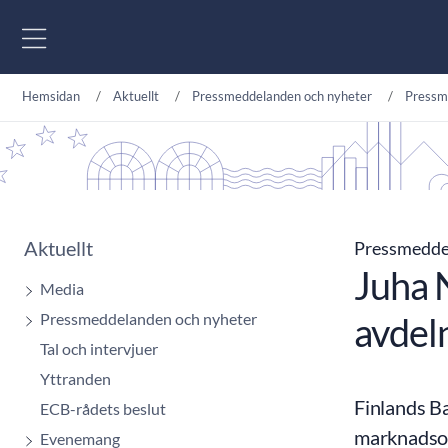
Gå till innehåll
Hemsidan
Aktuellt
Pressmeddelanden och nyheter
Pressm
Aktuellt
Pressmedd
Juha 
Media
Pressmeddelanden och nyheter
avdel
Tal och intervjuer
Yttranden
Finlands Ba
ECB-rådets beslut
marknadsope
Evenemang