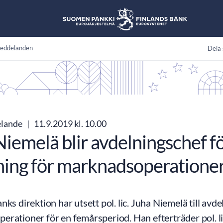
eddelanden
Dela 
elande
|
11.9.2019 kl. 10.00
Niemelä blir avdelningschef f
ning för marknadsoperatione
nks direktion har utsett pol. lic. Juha Niemelä till avd
rationer för en femårsperiod. Han efterträder pol. l