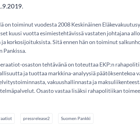
1.9.2019.
ä on toiminut vuodesta 2008 Keskinäinen Eläkevakuutusyht
iset kuusi vuotta esimiestehtävissä vastaten johtajana all
a ja korkosijoituksista. Sitä ennen hän on toiminut salkunh
 Pankissa.
raatiot-osaston tehtävänä on toteuttaa EKP:n rahapoliti
allisuutta ja tuottaa markkina-analyysiä päätöksentekoa va
 selvitystoiminnasta, vakuushallinnasta ja maksuliikentee
telmäpalvelut. Osasto vastaa lisäksi rahapolitiikan toime
aatiot
pressrelease2
Suomen Pankki