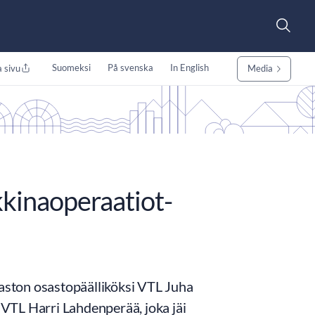
Suomeksi
På svenska
In English
 sivu
Media
kinaoperaatiot-
ston osastopäälliköksi VTL Juha
VTL Harri Lahdenperää, joka jäi