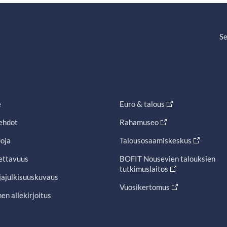
Se
e
Euro & talous
ehdot
Rahamuseo
oja
Talousosaamiskeskus
ettavuus
BOFIT Nousevien talouksien
tutkimuslaitos
jajulkisuuskuvaus
Vuosikertomus
en allekirjoitus