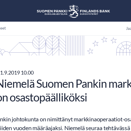
teet
Jaa
1.9.2019 10.00
Niemelä Suomen Pankin mark
on osastopäälliköksi
kin johtokunta on nimittänyt markkinaoperaatiot-osa
iiden vuoden määräajaksi. Niemelä seuraa tehtävässä 