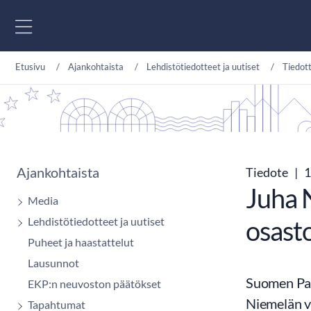
Siirry sisältöön
Etusivu
Ajankohtaista
Lehdistötiedotteet ja uutiset
Tiedot
Ajankohtaista
Tiedote
|
1
Juha 
Media
Lehdistötiedotteet ja uutiset
osast
Puheet ja haastattelut
Lausunnot
Suomen Pan
EKP:n neuvoston päätökset
Niemelän v
Tapahtumat