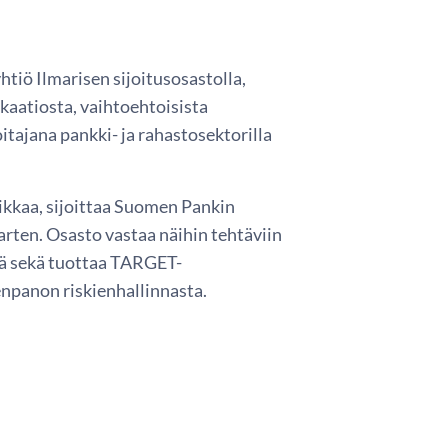
iö Ilmarisen sijoitusosastolla,
okaatiosta, vaihtoehtoisista
oitajana pankki- ja rahastosektorilla
ikkaa, sijoittaa Suomen Pankin
rten. Osasto vastaa näihin tehtäviin
stä sekä tuottaa TARGET-
enpanon riskienhallinnasta.