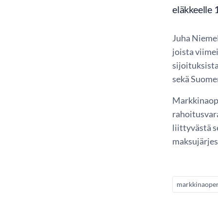
eläkkeelle 
Juha Niemel
joista viime
sijoituksist
sekä Suomen
Markkinaope
rahoitusvar
liittyvästä
maksujärjes
markkinaoper