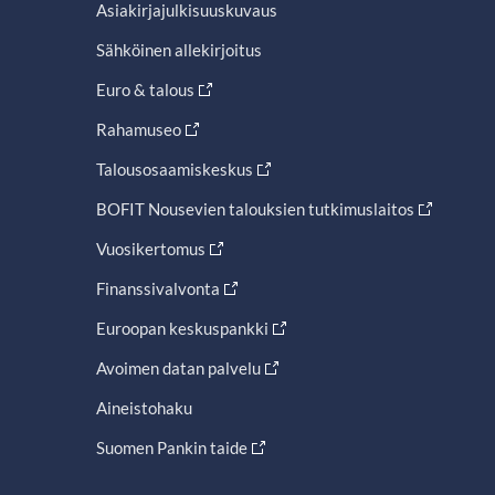
Asiakirjajulkisuuskuvaus
Sähköinen allekirjoitus
Euro & talous
Rahamuseo
Talousosaamiskeskus
BOFIT Nousevien talouksien tutkimuslaitos
Vuosikertomus
Finanssivalvonta
Euroopan keskuspankki
Avoimen datan palvelu
Aineistohaku
Suomen Pankin taide