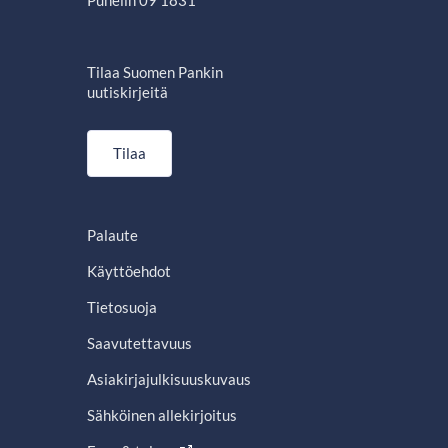
Puhelin 09 1831
Tilaa Suomen Pankin
uutiskirjeitä
Tilaa
Palaute
Käyttöehdot
Tietosuoja
Saavutettavuus
Asiakirjajulkisuuskuvaus
Sähköinen allekirjoitus