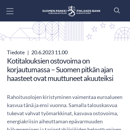
Siirry sisältöön
Tiedote
|
20.6.2023 11.00
Kotitalouksien ostovoima on
korjautumassa – Suomen pitkän ajan
haasteet ovat muuttuneet akuuteiksi
Rahoitusolojen kiristyminen vaimentaa euroalueen
kasvua tänä ja ensi vuonna. Samalla talouskasvua
tukevat vahvat työmarkkinat, kasvava ostovoima,
energiakriisin aiheuttaman epävarmuuden
hälveneminen ja tarjontahäiriöiden helpottuminen.