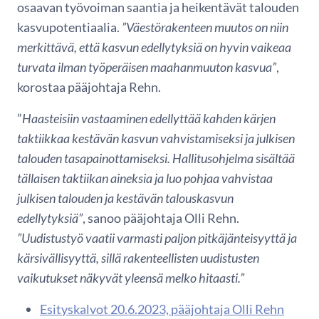
osaavan työvoiman saantia ja heikentävät talouden
kasvupotentiaalia.
”Väestörakenteen muutos on niin
merkittävä, että kasvun edellytyksiä on hyvin vaikeaa
turvata ilman työperäisen maahanmuuton kasvua”
,
korostaa pääjohtaja Rehn.
”
Haasteisiin vastaaminen edellyttää kahden kärjen
taktiikkaa kestävän kasvun vahvistamiseksi ja julkisen
talouden tasapainottamiseksi. Hallitusohjelma sisältää
tällaisen taktiikan aineksia ja luo pohjaa vahvistaa
julkisen talouden ja kestävän talouskasvun
edellytyksiä”
, sanoo pääjohtaja Olli Rehn.
”Uudistustyö vaatii varmasti paljon pitkäjänteisyyttä ja
kärsivällisyyttä, sillä rakenteellisten uudistusten
vaikutukset näkyvät yleensä melko hitaasti.”
Esityskalvot 20.6.2023, pääjohtaja Olli Rehn