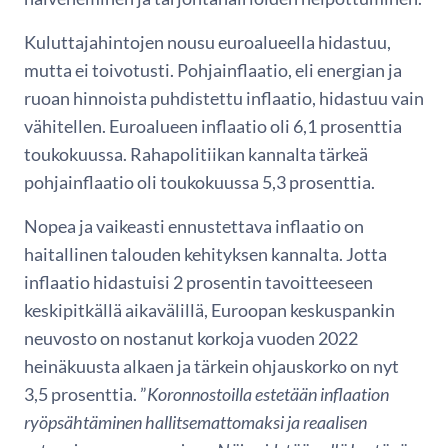
Kuluttajahintojen nousu euroalueella hidastuu,
mutta ei toivotusti. Pohjainflaatio, eli energian ja
ruoan hinnoista puhdistettu inflaatio, hidastuu vain
vähitellen. Euroalueen inflaatio oli 6,1 prosenttia
toukokuussa. Rahapolitiikan kannalta tärkeä
pohjainflaatio oli toukokuussa 5,3 prosenttia.
Nopea ja vaikeasti ennustettava inflaatio on
haitallinen talouden kehityksen kannalta. Jotta
inflaatio hidastuisi 2 prosentin tavoitteeseen
keskipitkällä aikavälillä, Euroopan keskuspankin
neuvosto on nostanut korkoja vuoden 2022
heinäkuusta alkaen ja tärkein ohjauskorko on nyt
3,5 prosenttia. ”
Koronnostoilla estetään inflaation
ryöpsähtäminen hallitsemattomaksi ja reaalisen