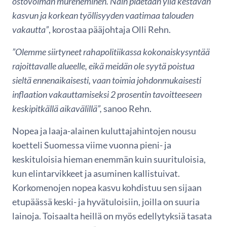
ostovoiman mureneminen. Näin pidetään yllä kestävän
kasvun ja korkean työllisyyden vaatimaa talouden
vakautta”
, korostaa pääjohtaja Olli Rehn.
”Olemme siirtyneet rahapolitiikassa kokonaiskysyntää
rajoittavalle alueelle, eikä meidän ole syytä poistua
sieltä ennenaikaisesti, vaan toimia johdonmukaisesti
inflaation vakauttamiseksi 2 prosentin tavoitteeseen
keskipitkällä aikavälillä”,
sanoo Rehn.
Nopea ja laaja-alainen kuluttajahintojen nousu
koetteli Suomessa viime vuonna pieni- ja
keskituloisia hieman enemmän kuin suurituloisia,
kun elintarvikkeet ja asuminen kallistuivat.
Korkomenojen nopea kasvu kohdistuu sen sijaan
etupäässä keski- ja hyvätuloisiin, joilla on suuria
lainoja. Toisaalta heillä on myös edellytyksiä tasata