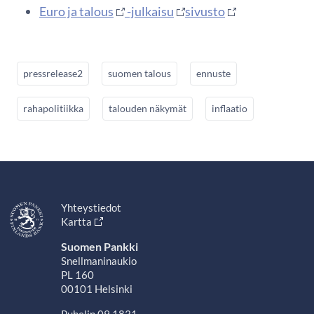
Euro ja talous
-julkaisu
sivusto
pressrelease2
suomen talous
ennuste
rahapolitiikka
talouden näkymät
inflaatio
Yhteystiedot
Kartta
Suomen Pankki
Snellmaninaukio
PL 160
00101 Helsinki