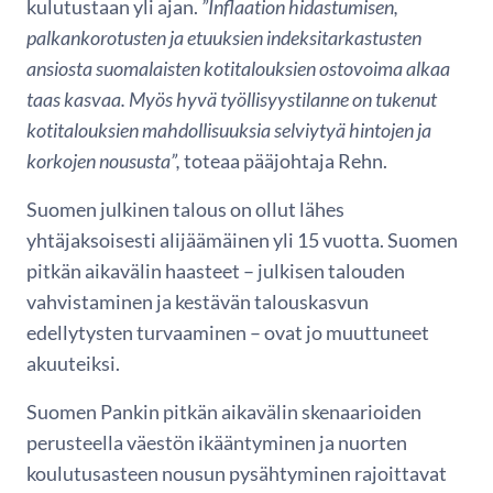
kulutustaan yli ajan.
”Inflaation hidastumisen,
palkankorotusten ja etuuksien indeksitarkastusten
ansiosta suomalaisten kotitalouksien ostovoima alkaa
taas kasvaa. Myös hyvä työllisyystilanne on tukenut
kotitalouksien mahdollisuuksia selviytyä hintojen ja
korkojen noususta”,
toteaa pääjohtaja Rehn.
Suomen julkinen talous on ollut lähes
yhtäjaksoisesti alijäämäinen yli 15 vuotta. Suomen
pitkän aikavälin haasteet – julkisen talouden
vahvistaminen ja kestävän talouskasvun
edellytysten turvaaminen – ovat jo muuttuneet
akuuteiksi.
Suomen Pankin pitkän aikavälin skenaarioiden
perusteella väestön ikääntyminen ja nuorten
koulutusasteen nousun pysähtyminen rajoittavat