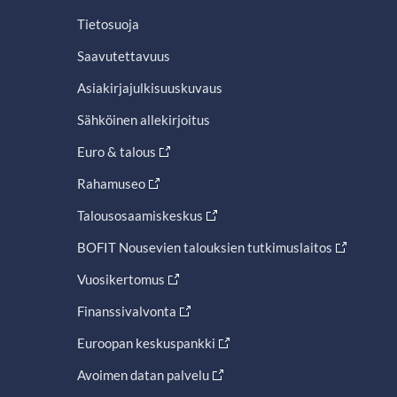
Tietosuoja
Saavutettavuus
Asiakirjajulkisuuskuvaus
Sähköinen allekirjoitus
Euro & talous
Rahamuseo
Talousosaamiskeskus
BOFIT Nousevien talouksien tutkimuslaitos
Vuosikertomus
Finanssivalvonta
Euroopan keskuspankki
Avoimen datan palvelu