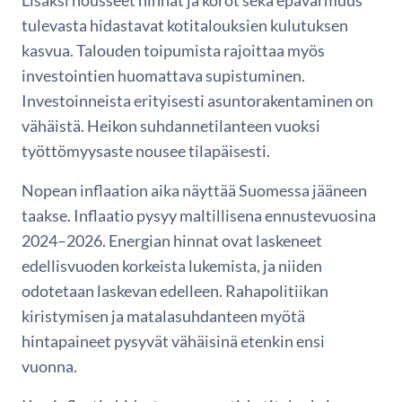
Lisäksi nousseet hinnat ja korot sekä epävarmuus
tulevasta hidastavat kotitalouksien kulutuksen
kasvua. Talouden toipumista rajoittaa myös
investointien huomattava supistuminen.
Investoinneista erityisesti asuntorakentaminen on
vähäistä. Heikon suhdannetilanteen vuoksi
työttömyysaste nousee tilapäisesti.
Nopean inflaation aika näyttää Suomessa jääneen
taakse. Inflaatio pysyy maltillisena ennustevuosina
2024–2026. Energian hinnat ovat laskeneet
edellisvuoden korkeista lukemista, ja niiden
odotetaan laskevan edelleen. Rahapolitiikan
kiristymisen ja matalasuhdanteen myötä
hintapaineet pysyvät vähäisinä etenkin ensi
vuonna.