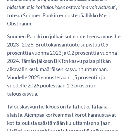
hidastunut ja kotitalouksien ostovoima vahvistunut
”,
toteaa Suomen Pankin ennustepäällikkö Meri
Obstbaum.
Suomen Pankki on julkaissut ennusteensa vuosille
2023–2026. Bruttokansantuote supistuu 0,5
prosenttia vuonna 2023 ja 0,2 prosenttia vuonna
2024. Tämän jälkeen BKT:n kasvu palaa pitkän
aikavälin keskimääräisen kasvun tuntumaan.
Vuodelle 2025 ennustetaan 1,5 prosentin ja
vuodelle 2026 puolestaan 1,3 prosentin
talouskasvua.
Talouskasvun heikkous on tällä hetkellä laaja-
alaista. Aiempaa korkeammat korot kannustavat
kotitalouksia säästämään kuluttamisen sijaan.