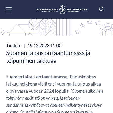
Siirry sisältöön
Tiedote
|
19.12.2023 11.00
Suomen talous on taantumassa ja
toipuminen takkuaa
Suomen talous on taantumassa. Talouskehitys
jatkuu heikkona vielä ensi vuonna, ja talous alkaa
elpyä vasta vuoden 2024 lopulla. ”
Suomen ulkoinen
toimintaympäristö on vaikea, ja talouden
suhdannenäkymät ovat edelleen heikentyneet syksyn
aikana. Samalla inflaatio on Suomessa kuitenkin