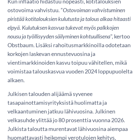
Kun inflaatio hidastuu nopeasti, kotitalouksien
ostovoima vahvistuu. ”
Ostovoiman vahvistuminen
piristää kotitalouksien kulutusta ja talous alkaa hitaasti
elpyä.
Kulutuksen kasvua tukevat myös palkkojen
nousu ja työllisyyden säilyminen kohtuullisena
", kertoo
Obstbaum. Lisäksi rahoitusmarkkinoilla odotetaan
korkojen laskevan ennustevuosina ja
vientimarkkinoiden kasvu toipuu vähitellen, mikä
voimistaa talouskasvua vuoden 2024 loppupuolelta
alkaen.
Julkisen talouden alijäämä syvenee
tasapainottamisyrityksistä huolimatta ja
velkaantuminen jatkuu lähivuosina. Julkinen
velkasuhde ylittää jo 80 prosenttia vuonna 2026.
Julkista taloutta murentavat lähivuosina aiempaa
huomattavasti heikompi verotulojen kehitys,