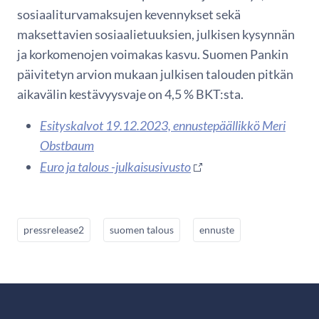
sosiaaliturvamaksujen kevennykset sekä
maksettavien sosiaalietuuksien, julkisen kysynnän
ja korkomenojen voimakas kasvu. Suomen Pankin
päivitetyn arvion mukaan julkisen talouden pitkän
aikavälin kestävyysvaje on 4,5 % BKT:sta.
Esityskalvot 19.12.2023, ennustepäällikkö Meri
Obstbaum
Euro ja talous -julkaisusivusto
pressrelease2
suomen talous
ennuste